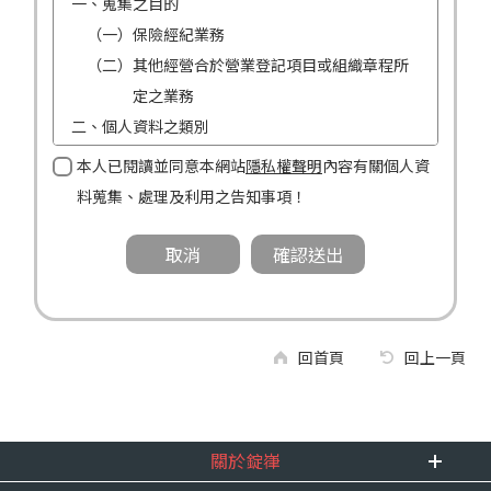
一、蒐集之目的
（一）保險經紀業務
（二）其他經營合於營業登記項目或組織章程所
定之業務
二、個人資料之類別
（一）姓名
本人已閱讀並同意本網站
隱私權聲明
內容有關個人資
（二）性別
料蒐集、處理及利用之告知事項！
（三）連絡方式（電話及地址）
三、個人資料利用之期間、地區、對象及方式
（一）期間：蒐集之目的存續期間及依法令規定
應為保存之期間。
（二）地區：中華民國境內。
回首頁
回上一頁
（三）對象：錠嵂公司及所屬業務員、錠嵂公司
合作廠商、依法有調查權機關或金融監理
機關。
關於錠嵂
（四）方式：自動化機器或其他非自動化之方