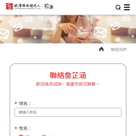
⌕
聯絡我們
聯絡詹芷涵
歡迎填表諮詢，會盡快與您聯繫。
姓名：
性別：