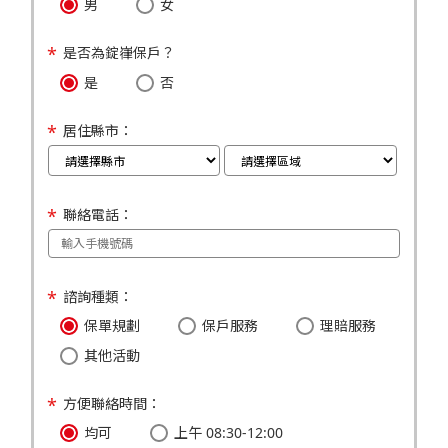
男
女
是否為錠嵂保戶？
是
否
居住縣市：
聯絡電話：
諮詢種類：
保單規劃
保戶服務
理賠服務
其他活動
方便聯絡時間：
均可
上午 08:30-12:00