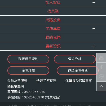
式。
加入錠嵂
企業資訊
四、當事人依個資法第三條規定得行使之權利及方
找業務
重要事跡
內勤招聘
式
得獎紀錄
網路投保
精英招募
（一）當事人得行使之權利
服務宣言
年度增員計畫
台端就錠嵂公司向 台端所蒐集之個人資
業務專區
合作夥伴
料，得向錠嵂公司行使下列權利，除法令
聯絡我們
E 線資源網
另有規定或履行契約所必要外，錠嵂公司
最新資訊
不得拒絕：
查詢或請求閱覽。
最新消息
我要保單規劃
需求分析
請求製給複製本。
錠嵂焦點
請求補充或更正。
保險介紹
微型保險專區
影音頻道
請求停止蒐集、處理或利用。
業務資源分享
請求刪除。
金融友善服務
快速了解錠嵂
保單權益保障專案
隱私權聲明
（二）當事人行使權利之方式
客服專線：0800-055-970
台端如欲行使上述權利時，得以書面方式
手機另撥：02-25455970 (付費電話)
向錠嵂公司申請，申請書面送達地址：台