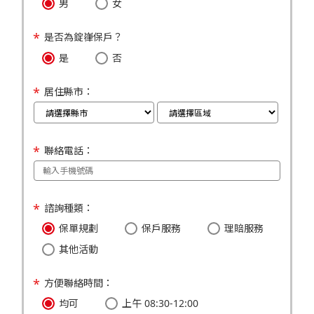
男
女
是否為錠嵂保戶？
是
否
居住縣市：
聯絡電話：
諮詢種類：
保單規劃
保戶服務
理賠服務
其他活動
方便聯絡時間：
均可
上午 08:30-12:00