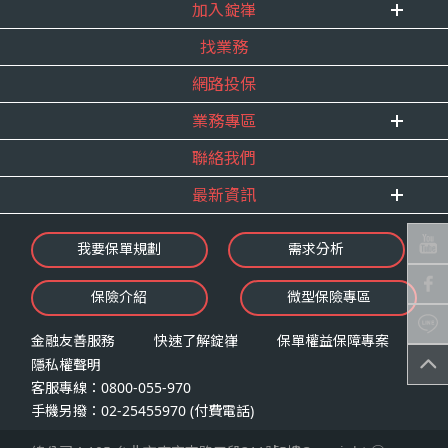
式。
加入錠嵂
企業資訊
四、當事人依個資法第三條規定得行使之權利及方
找業務
重要事跡
內勤招聘
式
得獎紀錄
網路投保
精英招募
（一）當事人得行使之權利
服務宣言
年度增員計畫
台端就錠嵂公司向 台端所蒐集之個人資
業務專區
合作夥伴
料，得向錠嵂公司行使下列權利，除法令
聯絡我們
E 線資源網
另有規定或履行契約所必要外，錠嵂公司
最新資訊
不得拒絕：
查詢或請求閱覽。
最新消息
我要保單規劃
需求分析
請求製給複製本。
錠嵂焦點
請求補充或更正。
保險介紹
微型保險專區
影音頻道
請求停止蒐集、處理或利用。
業務資源分享
請求刪除。
金融友善服務
快速了解錠嵂
保單權益保障專案
隱私權聲明
（二）當事人行使權利之方式
客服專線：0800-055-970
台端如欲行使上述權利時，得以書面方式
手機另撥：02-25455970 (付費電話)
向錠嵂公司申請，申請書面送達地址：台