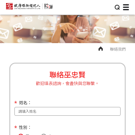
⌕
聯絡我們
聯絡巫忠賢
歡迎填表諮詢，會盡快與您聯繫。
姓名：
性別：