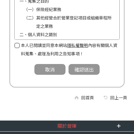
一、蒐集之目的
（一）保險經紀業務
（二）其他經營合於營業登記項目或組織章程所
定之業務
二、個人資料之類別
（一）姓名
本人已閱讀並同意本網站
隱私權聲明
內容有關個人資
（二）性別
料蒐集、處理及利用之告知事項！
（三）連絡方式（電話及地址）
三、個人資料利用之期間、地區、對象及方式
（一）期間：蒐集之目的存續期間及依法令規定
應為保存之期間。
（二）地區：中華民國境內。
回首頁
回上一頁
（三）對象：錠嵂公司及所屬業務員、錠嵂公司
合作廠商、依法有調查權機關或金融監理
機關。
關於錠嵂
（四）方式：自動化機器或其他非自動化之方