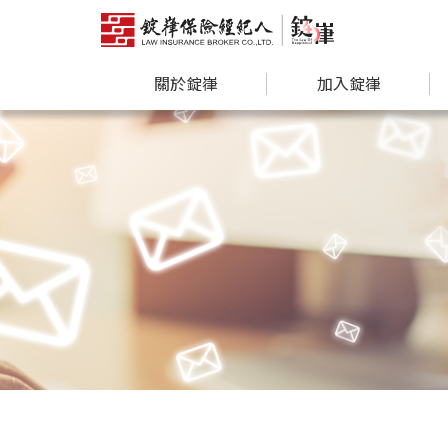
關於錠嵂
加入錠嵂