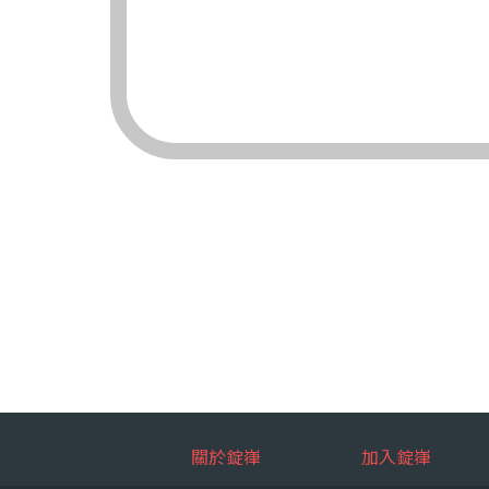
（三）對象：錠嵂
（四）方式：自動
四、當事人依個資法
（一）當事人得行
台端就錠嵂
拒絕：
查詢或請
請求製給
請求補充
請求停止
請求刪除
（二）當事人行使
台端如欲行
如：台端因
五、當事人得自由選
關於錠嵂
加入錠嵂
如：台端得自由