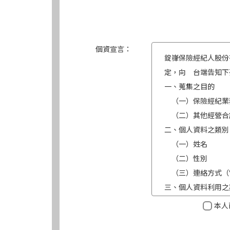
個資宣言：
錠嵂保險經紀人股份
定，向 台端告知下
一、蒐集之目的
（一）保險經紀業
（二）其他經營合
二、個人資料之類別
（一）姓名
（二）性別
（三）連絡方式（
三、個人資料利用之
（一）期間：蒐集
本人
（二）地區：中華