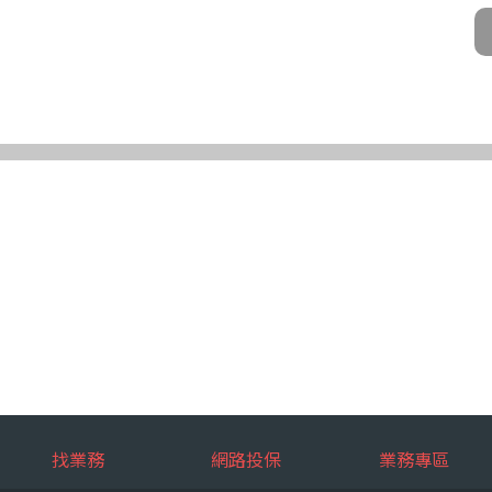
公司及所屬業務員、錠嵂公司合作廠商、依法有調查權機關或金融監理機
化機器或其他非自動化之方式。
第三條規定得行使之權利及方式
使之權利
公司向 台端所蒐集之個人資料，得向錠嵂公司行使下列權利，除法令另
求閱覽。
複製本。
或更正。
蒐集、處理或利用。
。
權利之方式
使上述權利時，得以書面方式向錠嵂公司申請，申請書面送達地址：台北巿松山
行使上述權利，而導致權益受損時，錠嵂公司將不負相關賠償責任。
擇提供個人資料時，不提供將對其權益之影響
找業務
網路投保
業務專區
選擇提供個人資料，惟如不提供或提供不完整時，基於蒐集目的業務之執