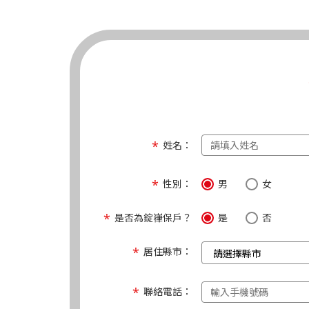
姓名：
性別：
男
女
是否為錠嵂保戶？
是
否
居住縣市：
聯絡電話：