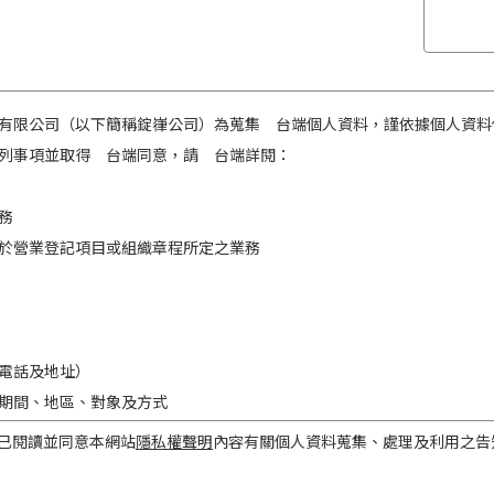
有限公司（以下簡稱錠嵂公司）為蒐集 台端個人資料，謹依據個人資料
列事項並取得 台端同意，請 台端詳閱：
務
於營業登記項目或組織章程所定之業務
電話及地址）
期間、地區、對象及方式
之目的存續期間及依法令規定應為保存之期間。
已閱讀並同意本網站
隱私權聲明
內容有關個人資料蒐集、處理及利用之告
民國境內。