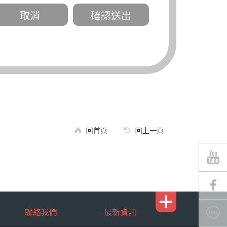
關。
有規定或履行契約所必要外，錠嵂公司不得
回首頁
回上一頁
區南京東路三段 311 號 5 樓。
聯絡我們
最新資訊
行，錠嵂公司將有可能延後、提供未完整或