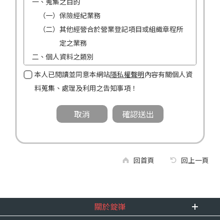
一、蒐集之目的
（一）保險經紀業務
（二）其他經營合於營業登記項目或組織章程所
定之業務
二、個人資料之類別
（一）姓名
本人已閱讀並同意本網站
隱私權聲明
內容有關個人資
（二）性別
料蒐集、處理及利用之告知事項！
（三）連絡方式（電話及地址）
三、個人資料利用之期間、地區、對象及方式
（一）期間：蒐集之目的存續期間及依法令規定
應為保存之期間。
（二）地區：中華民國境內。
回首頁
回上一頁
（三）對象：錠嵂公司及所屬業務員、錠嵂公司
合作廠商、依法有調查權機關或金融監理
機關。
關於錠嵂
（四）方式：自動化機器或其他非自動化之方