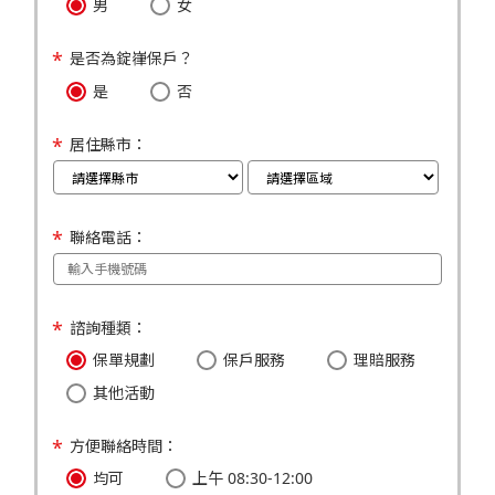
男
女
是否為錠嵂保戶？
是
否
居住縣市：
聯絡電話：
諮詢種類：
保單規劃
保戶服務
理賠服務
其他活動
方便聯絡時間：
均可
上午 08:30-12:00