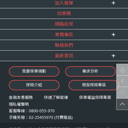
式。
加入錠嵂
企業資訊
四、當事人依個資法第三條規定得行使之權利及方
找業務
重要事跡
內勤招聘
式
得獎紀錄
網路投保
精英招募
（一）當事人得行使之權利
服務宣言
年度增員計畫
台端就錠嵂公司向 台端所蒐集之個人資
業務專區
合作夥伴
料，得向錠嵂公司行使下列權利，除法令
聯絡我們
E 線資源網
另有規定或履行契約所必要外，錠嵂公司
最新資訊
不得拒絕：
查詢或請求閱覽。
最新消息
我要保單規劃
需求分析
請求製給複製本。
錠嵂焦點
請求補充或更正。
保險介紹
微型保險專區
影音頻道
請求停止蒐集、處理或利用。
業務資源分享
請求刪除。
金融友善服務
快速了解錠嵂
保單權益保障專案
隱私權聲明
（二）當事人行使權利之方式
客服專線：0800-055-970
台端如欲行使上述權利時，得以書面方式
手機另撥：02-25455970 (付費電話)
向錠嵂公司申請，申請書面送達地址：台