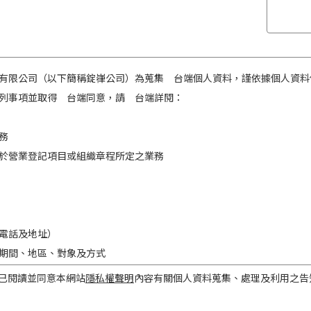
有限公司（以下簡稱錠嵂公司）為蒐集 台端個人資料，謹依據個人資料
列事項並取得 台端同意，請 台端詳閱：
務
於營業登記項目或組織章程所定之業務
電話及地址）
期間、地區、對象及方式
之目的存續期間及依法令規定應為保存之期間。
已閱讀並同意本網站
隱私權聲明
內容有關個人資料蒐集、處理及利用之告
民國境內。