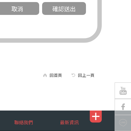
關。
有規定或履行契約所必要外，錠嵂公司不得
回首頁
回上一頁
區南京東路三段 311 號 5 樓。
聯絡我們
最新資訊
行，錠嵂公司將有可能延後、提供未完整或