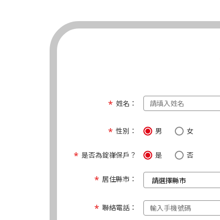
姓名：
性別：
男
女
是否為錠嵂保戶？
是
否
居住縣市：
聯絡電話：