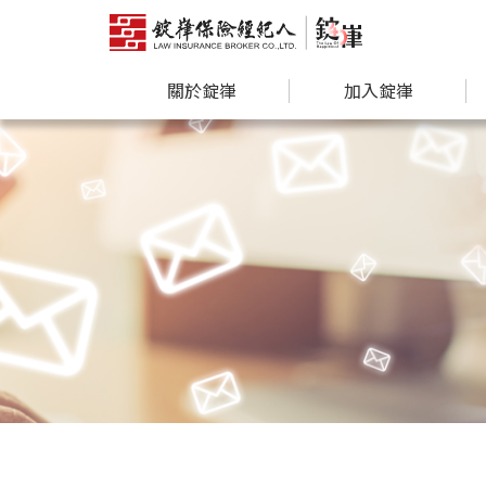
關於錠嵂
加入錠嵂