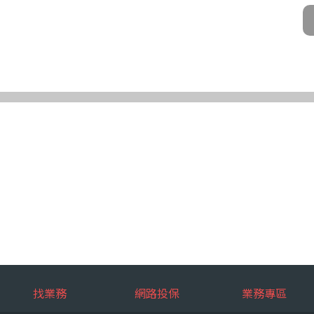
公司及所屬業務員、錠嵂公司合作廠商、依法有調查權機關或金融監理機
化機器或其他非自動化之方式。
第三條規定得行使之權利及方式
使之權利
公司向 台端所蒐集之個人資料，得向錠嵂公司行使下列權利，除法令另
求閱覽。
複製本。
或更正。
蒐集、處理或利用。
。
權利之方式
使上述權利時，得以書面方式向錠嵂公司申請，申請書面送達地址：台北巿松山
行使上述權利，而導致權益受損時，錠嵂公司將不負相關賠償責任。
擇提供個人資料時，不提供將對其權益之影響
找業務
網路投保
業務專區
選擇提供個人資料，惟如不提供或提供不完整時，基於蒐集目的業務之執