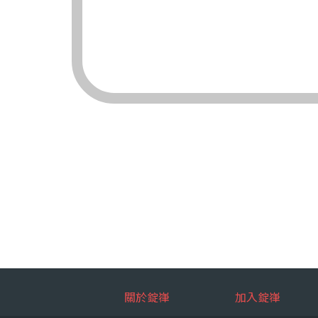
（三）對象：錠嵂
（四）方式：自動
四、當事人依個資法
（一）當事人得行
台端就錠嵂
拒絕：
查詢或請
請求製給
請求補充
請求停止
請求刪除
（二）當事人行使
台端如欲行
如：台端因
五、當事人得自由選
關於錠嵂
加入錠嵂
如：台端得自由