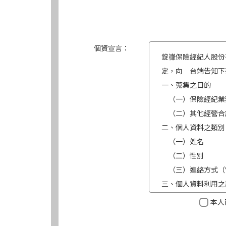
個資宣言：
錠嵂保險經紀人股份
定，向 台端告知下
一、蒐集之目的
（一）保險經紀業
（二）其他經營合
二、個人資料之類別
（一）姓名
（二）性別
（三）連絡方式（
三、個人資料利用之
（一）期間：蒐集
本人
（二）地區：中華