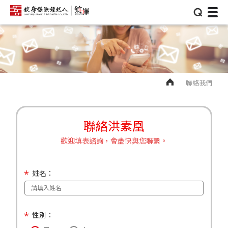
⌕
聯絡我們
聯絡洪素凰
歡迎填表諮詢，會盡快與您聯繫。
姓名：
性別：