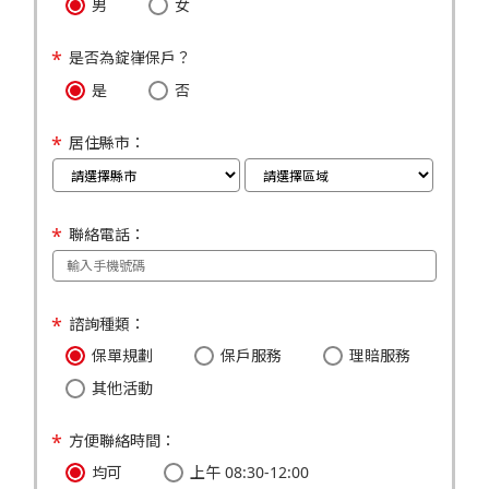
男
女
是否為錠嵂保戶？
是
否
居住縣市：
聯絡電話：
諮詢種類：
保單規劃
保戶服務
理賠服務
其他活動
方便聯絡時間：
均可
上午 08:30-12:00