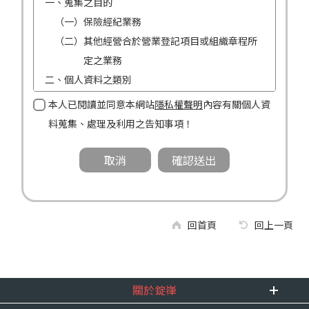
一、蒐集之目的
（一）保險經紀業務
（二）其他經營合於營業登記項目或組織章程所
定之業務
二、個人資料之類別
（一）姓名
本人已閱讀並同意本網站
隱私權聲明
內容有關個人資
（二）性別
料蒐集、處理及利用之告知事項！
（三）連絡方式（電話及地址）
三、個人資料利用之期間、地區、對象及方式
（一）期間：蒐集之目的存續期間及依法令規定
應為保存之期間。
（二）地區：中華民國境內。
回首頁
回上一頁
（三）對象：錠嵂公司及所屬業務員、錠嵂公司
合作廠商、依法有調查權機關或金融監理
機關。
關於錠嵂
（四）方式：自動化機器或其他非自動化之方