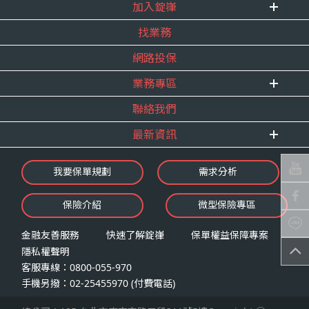
式。
加入錠嵂
企業資訊
四、當事人依個資法第三條規定得行使之權利及方
找業務
重要事跡
內勤招聘
式
得獎紀錄
網路投保
精英招募
（一）當事人得行使之權利
服務宣言
年度增員計畫
台端就錠嵂公司向 台端所蒐集之個人資
業務專區
合作夥伴
料，得向錠嵂公司行使下列權利，除法令
聯絡我們
E 線資源網
另有規定或履行契約所必要外，錠嵂公司
最新資訊
不得拒絕：
查詢或請求閱覽。
最新消息
我要保單規劃
需求分析
請求製給複製本。
錠嵂焦點
請求補充或更正。
保險介紹
微型保險專區
影音頻道
請求停止蒐集、處理或利用。
業務資源分享
請求刪除。
金融友善服務
快速了解錠嵂
保單權益保障專案
隱私權聲明
（二）當事人行使權利之方式
客服專線：0800-055-970
台端如欲行使上述權利時，得以書面方式
手機另撥：02-25455970 (付費電話)
向錠嵂公司申請，申請書面送達地址：台