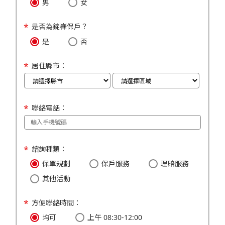
男
女
是否為錠嵂保戶？
是
否
居住縣市：
聯絡電話：
諮詢種類：
保單規劃
保戶服務
理賠服務
其他活動
方便聯絡時間：
均可
上午 08:30-12:00