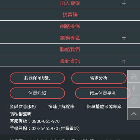
式。
加入錠嵂
企業資訊
四、當事人依個資法第三條規定得行使之權利及方
找業務
重要事跡
內勤招聘
式
得獎紀錄
網路投保
精英招募
（一）當事人得行使之權利
服務宣言
年度增員計畫
台端就錠嵂公司向 台端所蒐集之個人資
業務專區
合作夥伴
料，得向錠嵂公司行使下列權利，除法令
聯絡我們
E 線資源網
另有規定或履行契約所必要外，錠嵂公司
最新資訊
不得拒絕：
查詢或請求閱覽。
最新消息
我要保單規劃
需求分析
請求製給複製本。
錠嵂焦點
請求補充或更正。
保險介紹
微型保險專區
影音頻道
請求停止蒐集、處理或利用。
業務資源分享
請求刪除。
金融友善服務
快速了解錠嵂
保單權益保障專案
隱私權聲明
（二）當事人行使權利之方式
客服專線：0800-055-970
台端如欲行使上述權利時，得以書面方式
手機另撥：02-25455970 (付費電話)
向錠嵂公司申請，申請書面送達地址：台