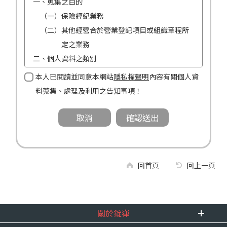
一、蒐集之目的
（一）保險經紀業務
（二）其他經營合於營業登記項目或組織章程所
定之業務
二、個人資料之類別
（一）姓名
本人已閱讀並同意本網站
隱私權聲明
內容有關個人資
（二）性別
料蒐集、處理及利用之告知事項！
（三）連絡方式（電話及地址）
三、個人資料利用之期間、地區、對象及方式
（一）期間：蒐集之目的存續期間及依法令規定
應為保存之期間。
（二）地區：中華民國境內。
回首頁
回上一頁
（三）對象：錠嵂公司及所屬業務員、錠嵂公司
合作廠商、依法有調查權機關或金融監理
機關。
關於錠嵂
（四）方式：自動化機器或其他非自動化之方