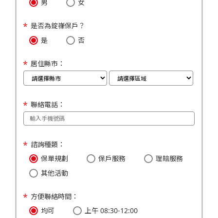
男
女
是否為錠嵂保戶？
是
否
居住縣市：
聯絡電話：
諮詢種類：
保單規劃
保戶服務
理賠服務
其他活動
方便聯絡時間：
均可
上午 08:30-12:00