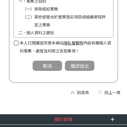
一、蒐集之目的
（一）保險經紀業務
（二）其他經營合於營業登記項目或組織章程所
定之業務
二、個人資料之類別
（一）姓名
本人已閱讀並同意本網站
隱私權聲明
內容有關個人資
（二）性別
料蒐集、處理及利用之告知事項！
（三）連絡方式（電話及地址）
三、個人資料利用之期間、地區、對象及方式
（一）期間：蒐集之目的存續期間及依法令規定
應為保存之期間。
（二）地區：中華民國境內。
回首頁
回上一頁
（三）對象：錠嵂公司及所屬業務員、錠嵂公司
合作廠商、依法有調查權機關或金融監理
機關。
關於錠嵂
（四）方式：自動化機器或其他非自動化之方