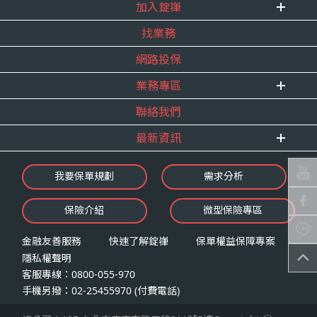
式。
加入錠嵂
企業資訊
四、當事人依個資法第三條規定得行使之權利及方
找業務
重要事跡
內勤招聘
式
得獎紀錄
網路投保
精英招募
（一）當事人得行使之權利
服務宣言
年度增員計畫
台端就錠嵂公司向 台端所蒐集之個人資
業務專區
合作夥伴
料，得向錠嵂公司行使下列權利，除法令
聯絡我們
E 線資源網
另有規定或履行契約所必要外，錠嵂公司
最新資訊
不得拒絕：
查詢或請求閱覽。
最新消息
我要保單規劃
需求分析
請求製給複製本。
錠嵂焦點
請求補充或更正。
保險介紹
微型保險專區
影音頻道
請求停止蒐集、處理或利用。
業務資源分享
請求刪除。
金融友善服務
快速了解錠嵂
保單權益保障專案
隱私權聲明
（二）當事人行使權利之方式
客服專線：0800-055-970
台端如欲行使上述權利時，得以書面方式
手機另撥：02-25455970 (付費電話)
向錠嵂公司申請，申請書面送達地址：台