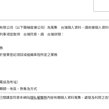
有限公司（以下簡稱錠嵂公司）為蒐集 台端個人資料，謹依據個人資料
列事項並取得 台端同意，請 台端詳閱：
務
於營業登記項目或組織章程所定之業務
電話及地址）
期間、地區、對象及方式
之目的存續期間及依法令規定應為保存之期間。
已閱讀並同意本網站
隱私權聲明
內容有關個人資料蒐集、處理及利用之告
民國境內。