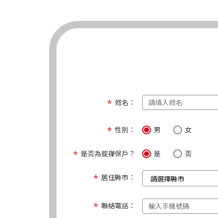
姓名：
性別：
男
女
是否為錠嵂保戶？
是
否
居住縣市：
聯絡電話：