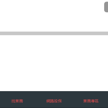
公司及所屬業務員、錠嵂公司合作廠商、依法有調查權機關或金融監理機
化機器或其他非自動化之方式。
第三條規定得行使之權利及方式
使之權利
公司向 台端所蒐集之個人資料，得向錠嵂公司行使下列權利，除法令另
求閱覽。
複製本。
或更正。
蒐集、處理或利用。
。
權利之方式
使上述權利時，得以書面方式向錠嵂公司申請，申請書面送達地址：台北巿松山
行使上述權利，而導致權益受損時，錠嵂公司將不負相關賠償責任。
擇提供個人資料時，不提供將對其權益之影響
找業務
網路投保
業務專區
選擇提供個人資料，惟如不提供或提供不完整時，基於蒐集目的業務之執