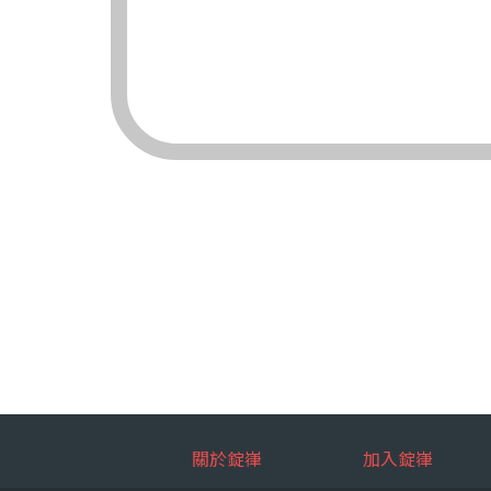
（三）對象：錠嵂
（四）方式：自動
四、當事人依個資法
（一）當事人得行
台端就錠嵂
拒絕：
查詢或請
請求製給
請求補充
請求停止
請求刪除
（二）當事人行使
台端如欲行
如：台端因
五、當事人得自由選
關於錠嵂
加入錠嵂
如：台端得自由