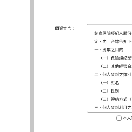
個資宣言：
錠嵂保險經紀人股份
定，向 台端告知下
一、蒐集之目的
（一）保險經紀業
（二）其他經營合
二、個人資料之類別
（一）姓名
（二）性別
（三）連絡方式（
三、個人資料利用之
（一）期間：蒐集
本人
（二）地區：中華