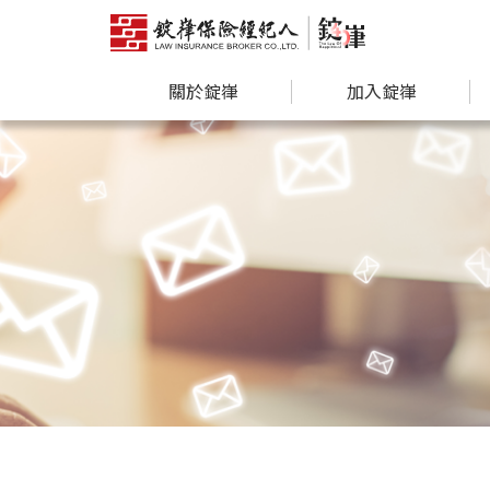
關於錠嵂
加入錠嵂