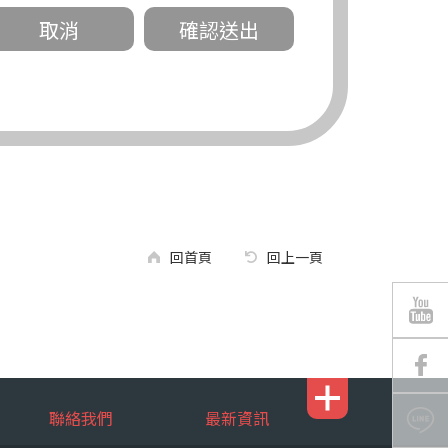
關。
有規定或履行契約所必要外，錠嵂公司不得
回首頁
回上一頁
區南京東路三段 311 號 5 樓。
聯絡我們
最新資訊
行，錠嵂公司將有可能延後、提供未完整或