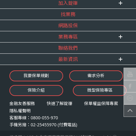
式。
加入錠嵂
企業資訊
四、當事人依個資法第三條規定得行使之權利及方
找業務
重要事跡
內勤招聘
式
得獎紀錄
網路投保
精英招募
（一）當事人得行使之權利
服務宣言
年度增員計畫
台端就錠嵂公司向 台端所蒐集之個人資
業務專區
合作夥伴
料，得向錠嵂公司行使下列權利，除法令
聯絡我們
E 線資源網
另有規定或履行契約所必要外，錠嵂公司
最新資訊
不得拒絕：
查詢或請求閱覽。
最新消息
我要保單規劃
需求分析
請求製給複製本。
錠嵂焦點
請求補充或更正。
保險介紹
微型保險專區
影音頻道
請求停止蒐集、處理或利用。
業務資源分享
請求刪除。
金融友善服務
快速了解錠嵂
保單權益保障專案
隱私權聲明
（二）當事人行使權利之方式
客服專線：0800-055-970
台端如欲行使上述權利時，得以書面方式
手機另撥：02-25455970 (付費電話)
向錠嵂公司申請，申請書面送達地址：台