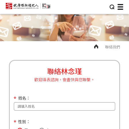
⌕
聯絡我們
聯絡林念瑾
歡迎填表諮詢，會盡快與您聯繫。
姓名：
性別：