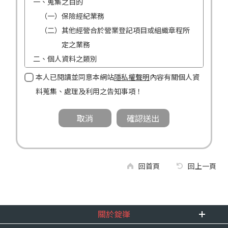
一、蒐集之目的
（一）保險經紀業務
（二）其他經營合於營業登記項目或組織章程所
定之業務
二、個人資料之類別
（一）姓名
本人已閱讀並同意本網站
隱私權聲明
內容有關個人資
（二）性別
料蒐集、處理及利用之告知事項！
（三）連絡方式（電話及地址）
三、個人資料利用之期間、地區、對象及方式
（一）期間：蒐集之目的存續期間及依法令規定
應為保存之期間。
（二）地區：中華民國境內。
回首頁
回上一頁
（三）對象：錠嵂公司及所屬業務員、錠嵂公司
合作廠商、依法有調查權機關或金融監理
機關。
關於錠嵂
（四）方式：自動化機器或其他非自動化之方