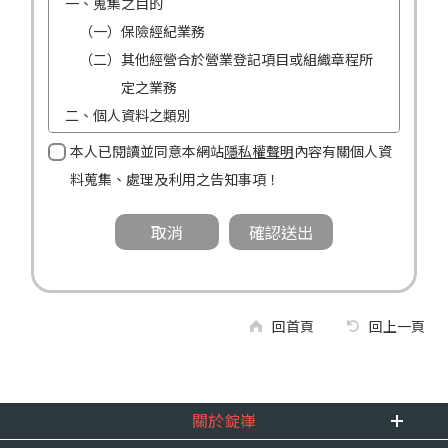
一、蒐集之目的
（一）保險經紀業務
（二）其他經營合於營業登記項目或組織章程所
定之業務
二、個人資料之類別
（一）姓名
本人已閱讀並同意本網站
隱私權聲明
內容有關個人資
（二）性別
料蒐集、處理及利用之告知事項！
（三）連絡方式（電話及地址）
三、個人資料利用之期間、地區、對象及方式
（一）期間：蒐集之目的存續期間及依法令規定
應為保存之期間。
（二）地區：中華民國境內。
回首頁
回上一頁
（三）對象：錠嵂公司及所屬業務員、錠嵂公司
合作廠商、依法有調查權機關或金融監理
機關。
關於錠嵂
（四）方式：自動化機器或其他非自動化之方