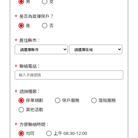
男
女
是否為錠嵂保戶？
是
否
居住縣市：
聯絡電話：
諮詢種類：
保單規劃
保戶服務
理賠服務
其他活動
方便聯絡時間：
均可
上午 08:30-12:00