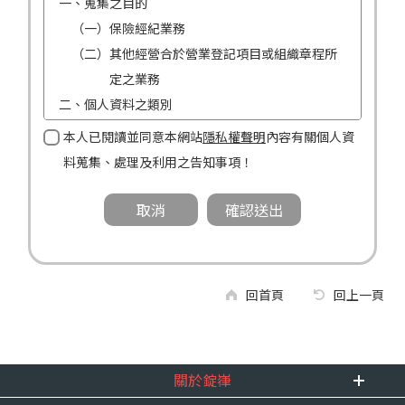
一、蒐集之目的
（一）保險經紀業務
（二）其他經營合於營業登記項目或組織章程所
定之業務
二、個人資料之類別
（一）姓名
本人已閱讀並同意本網站
隱私權聲明
內容有關個人資
（二）性別
料蒐集、處理及利用之告知事項！
（三）連絡方式（電話及地址）
三、個人資料利用之期間、地區、對象及方式
（一）期間：蒐集之目的存續期間及依法令規定
應為保存之期間。
（二）地區：中華民國境內。
回首頁
回上一頁
（三）對象：錠嵂公司及所屬業務員、錠嵂公司
合作廠商、依法有調查權機關或金融監理
機關。
關於錠嵂
（四）方式：自動化機器或其他非自動化之方