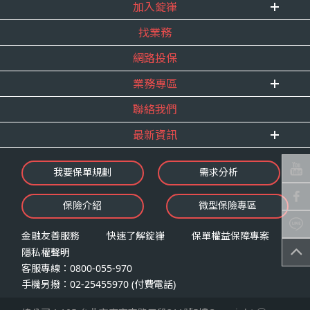
式。
加入錠嵂
企業資訊
四、當事人依個資法第三條規定得行使之權利及方
找業務
重要事跡
內勤招聘
式
得獎紀錄
網路投保
精英招募
（一）當事人得行使之權利
服務宣言
年度增員計畫
台端就錠嵂公司向 台端所蒐集之個人資
業務專區
合作夥伴
料，得向錠嵂公司行使下列權利，除法令
聯絡我們
E 線資源網
另有規定或履行契約所必要外，錠嵂公司
最新資訊
不得拒絕：
查詢或請求閱覽。
最新消息
我要保單規劃
需求分析
請求製給複製本。
錠嵂焦點
請求補充或更正。
保險介紹
微型保險專區
影音頻道
請求停止蒐集、處理或利用。
業務資源分享
請求刪除。
金融友善服務
快速了解錠嵂
保單權益保障專案
隱私權聲明
（二）當事人行使權利之方式
客服專線：0800-055-970
台端如欲行使上述權利時，得以書面方式
手機另撥：02-25455970 (付費電話)
向錠嵂公司申請，申請書面送達地址：台