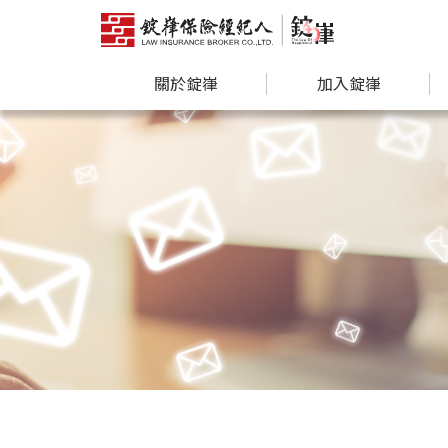
關於錠嵂
加入錠嵂