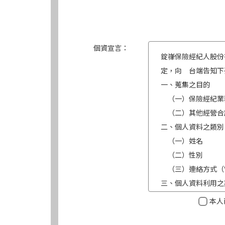
個資宣言：
錠嵂保險經紀人股份
定，向 台端告知下
一、蒐集之目的
（一）保險經紀業
（二）其他經營合
二、個人資料之類別
（一）姓名
（二）性別
（三）連絡方式（
三、個人資料利用之
（一）期間：蒐集
本人
（二）地區：中華