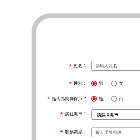
姓名：
性別：
男
女
是否為錠嵂保戶？
是
否
居住縣市：
聯絡電話：