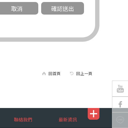
關。
有規定或履行契約所必要外，錠嵂公司不得
回首頁
回上一頁
區南京東路三段 311 號 5 樓。
聯絡我們
最新資訊
行，錠嵂公司將有可能延後、提供未完整或