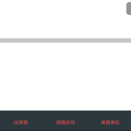
公司及所屬業務員、錠嵂公司合作廠商、依法有調查權機關或金融監理機
化機器或其他非自動化之方式。
第三條規定得行使之權利及方式
使之權利
公司向 台端所蒐集之個人資料，得向錠嵂公司行使下列權利，除法令另
求閱覽。
複製本。
或更正。
蒐集、處理或利用。
。
權利之方式
使上述權利時，得以書面方式向錠嵂公司申請，申請書面送達地址：台北巿松山
行使上述權利，而導致權益受損時，錠嵂公司將不負相關賠償責任。
擇提供個人資料時，不提供將對其權益之影響
找業務
網路投保
業務專區
選擇提供個人資料，惟如不提供或提供不完整時，基於蒐集目的業務之執