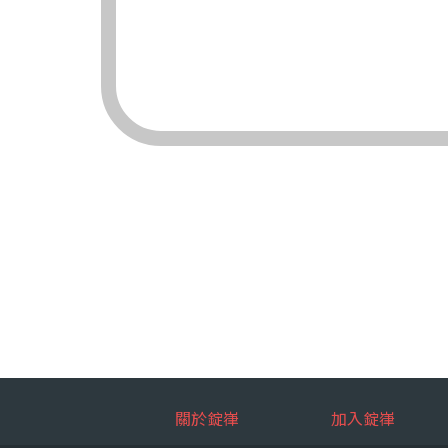
（三）對象：錠嵂
（四）方式：自動
四、當事人依個資法
（一）當事人得行
台端就錠嵂
拒絕：
查詢或請
請求製給
請求補充
請求停止
請求刪除
（二）當事人行使
台端如欲行
如：台端因
五、當事人得自由選
關於錠嵂
加入錠嵂
如：台端得自由