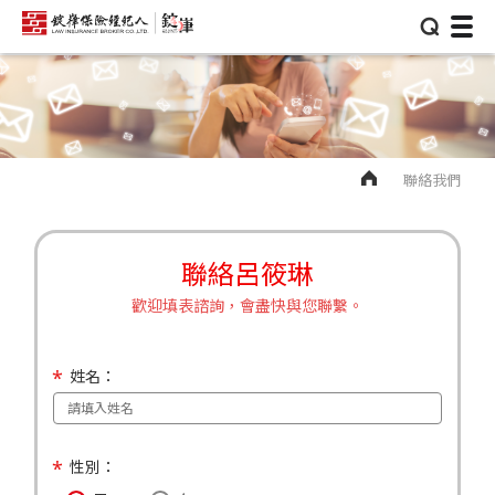
⌕
聯絡我們
聯絡呂筱琳
歡迎填表諮詢，會盡快與您聯繫。
姓名：
性別：