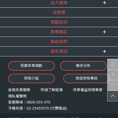
式。
加入錠嵂
企業資訊
四、當事人依個資法第三條規定得行使之權利及方
找業務
重要事跡
內勤招聘
式
得獎紀錄
網路投保
精英招募
（一）當事人得行使之權利
服務宣言
年度增員計畫
台端就錠嵂公司向 台端所蒐集之個人資
業務專區
合作夥伴
料，得向錠嵂公司行使下列權利，除法令
聯絡我們
E 線資源網
另有規定或履行契約所必要外，錠嵂公司
最新資訊
不得拒絕：
查詢或請求閱覽。
最新消息
我要保單規劃
需求分析
請求製給複製本。
錠嵂焦點
請求補充或更正。
保險介紹
微型保險專區
影音頻道
請求停止蒐集、處理或利用。
業務資源分享
請求刪除。
金融友善服務
快速了解錠嵂
保單權益保障專案
隱私權聲明
（二）當事人行使權利之方式
客服專線：0800-055-970
台端如欲行使上述權利時，得以書面方式
手機另撥：02-25455970 (付費電話)
向錠嵂公司申請，申請書面送達地址：台