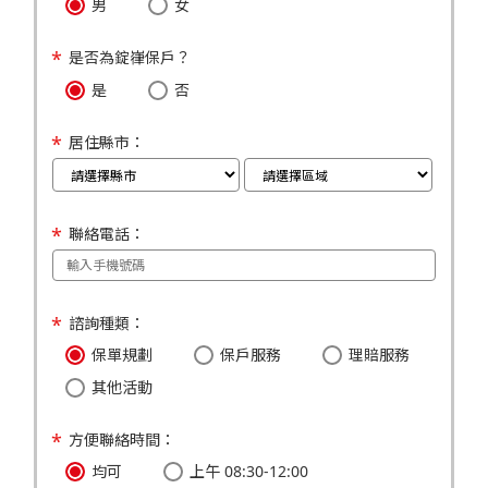
男
女
是否為錠嵂保戶？
是
否
居住縣市：
聯絡電話：
諮詢種類：
保單規劃
保戶服務
理賠服務
其他活動
方便聯絡時間：
均可
上午 08:30-12:00