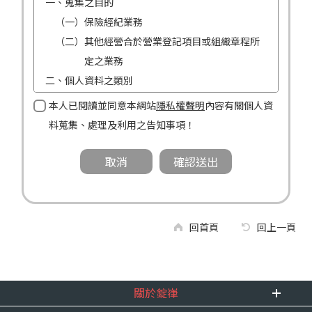
一、蒐集之目的
（一）保險經紀業務
（二）其他經營合於營業登記項目或組織章程所
定之業務
二、個人資料之類別
（一）姓名
本人已閱讀並同意本網站
隱私權聲明
內容有關個人資
（二）性別
料蒐集、處理及利用之告知事項！
（三）連絡方式（電話及地址）
三、個人資料利用之期間、地區、對象及方式
（一）期間：蒐集之目的存續期間及依法令規定
應為保存之期間。
（二）地區：中華民國境內。
回首頁
回上一頁
（三）對象：錠嵂公司及所屬業務員、錠嵂公司
合作廠商、依法有調查權機關或金融監理
機關。
關於錠嵂
（四）方式：自動化機器或其他非自動化之方