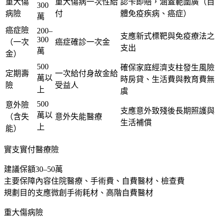
重大傷
重大傷病一次性給
認卡即賠，涵蓋範圍廣（自
300
病險
付
體免疫疾病、癌症）
萬
癌症險
200–
支應新式標靶與免疫療法之
300
（一次
癌症確診一次金
支出
萬
金）
500
確保家庭經濟支柱發生風險
定期壽
一次給付身故金給
萬以
時房貸、生活費與教育費無
險
受益人
上
虞
500
意外險
支應意外致殘後長期照護與
萬以
（含失
意外失能醫療
生活補償
上
能）
實支實付醫療險
建議保額
30–50萬
主要保障內容
住院醫療、手術費、自費醫材、檢查費
規劃目的
支應微創手術耗材、高階自費醫材
重大傷病險