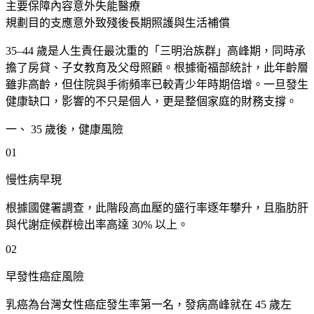
主要保障內容
意外失能醫療
規劃目的
支應意外致殘後長期照護與生活補償
35–44 歲是人生責任最沈重的「三明治族群」高峰期，同時承
擔了房貸、子女教育及父母照顧。根據衛福部統計，此年齡層
雖非高齡，但住院與手術頻率已較青少年時期倍增。一旦發生
健康缺口，影響的不只是個人，更是整個家庭的財務支撐。
一、 35 歲後，健康風險
01
慢性病早現
根據國健署調查，此階段高血壓的盛行率逐年攀升，且脂肪肝
與代謝症候群檢出率高達 30% 以上。
02
早發性癌症風險
乳癌為台灣女性癌症發生率第一名，發病高峰就在 45 歲左