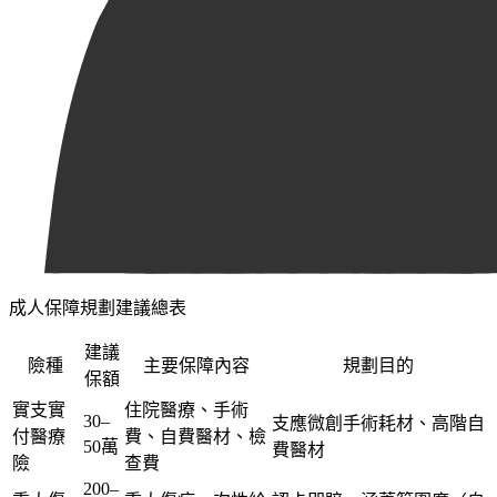
成人保障規劃建議總表
建議
險種
主要保障內容
規劃目的
保額
實支實
住院醫療、手術
30–
支應微創手術耗材、高階自
付醫療
費、自費醫材、檢
50萬
費醫材
險
查費
200–