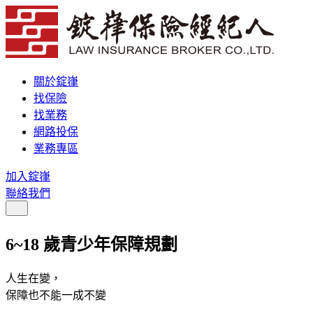
關於錠嵂
找保險
找業務
網路投保
業務專區
加入錠嵂
聯絡我們
6~18 歲青少年保障規劃
人生在變
，
保障也不能一成不變