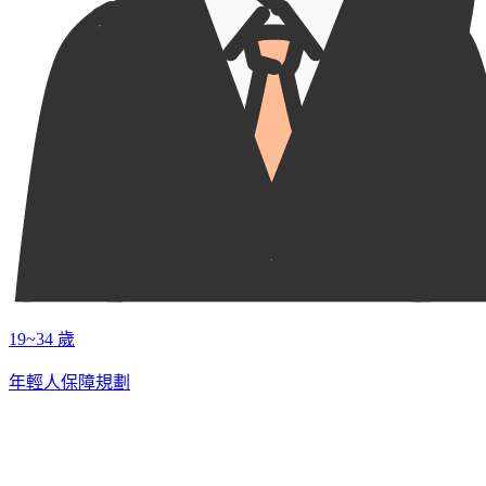
19~34 歲
年輕人保障規劃