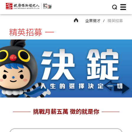
⌕
企業徵才
精英招募
精英招募
挑戰月薪五萬 徵的就是你