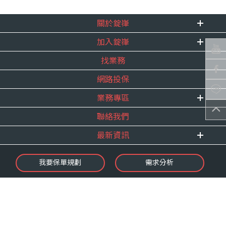
關於錠嵂
加入錠嵂
企業資訊
找業務
重要事跡
內勤招聘
得獎紀錄
網路投保
精英招募
服務宣言
年度增員計畫
業務專區
合作夥伴
聯絡我們
E 線資源網
最新資訊
最新消息
我要保單規劃
需求分析
錠嵂焦點
保險介紹
微型保險專區
影音頻道
業務資源分享
金融友善服務
快速了解錠嵂
保單權益保障專案
隱私權聲明