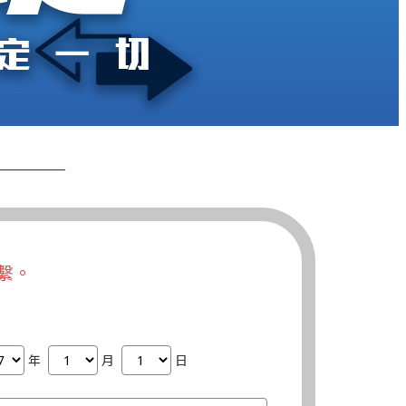
繫。
年
月
日