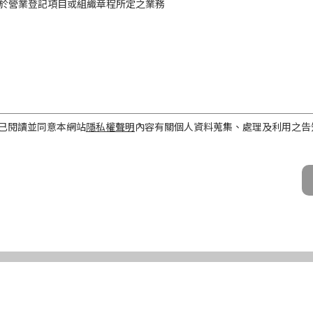
於營業登記項目或組織章程所定之業務
工作屬性
已閱讀並同意本網站
隱私權聲明
內容有關個人資料蒐集、處理及利用之告
話、Email及地址）
期間、地區、對象及方式
之目的存續期間及依法令規定應為保存之期間。
民國境內。
公司及所屬業務員、錠嵂公司合作廠商、依法有調查權機關或金融監理機
化機器或其他非自動化之方式。
第三條規定得行使之權利及方式
使之權利
公司向 台端所蒐集之個人資料，得向錠嵂公司行使下列權利，除法令另