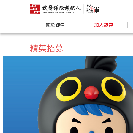
關於錠嵂
加入錠嵂
精英招募