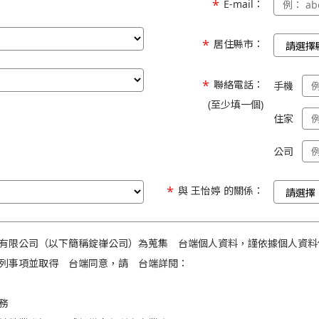
E-mail：
居住縣市：
聯絡電話：
手機
(至少填一個)
住家
公司
與 王怡婷 的關係：
有限公司（以下簡稱錠嵂公司）為蒐集 台端個人資料，謹依據個人資料
列事項並取得 台端同意，請 台端詳閱：
務