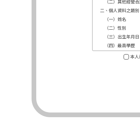
（二）其他經營合
二、個人資料之類別
（一）姓名
（二）性別
（三）出生年月日
（四）最高學歷
（五）目前職業及
本人
（六）連絡方式（電
三、個人資料利用之
（一）期間：蒐集
（二）地區：中華
（三）對象：錠嵂
（四）方式：自動
四、當事人依個資法
（一）當事人得行
台端就錠嵂