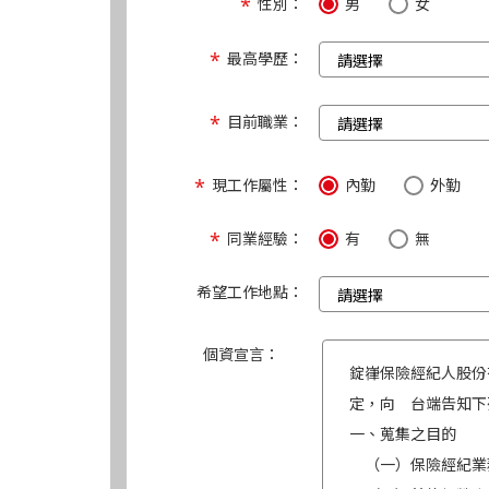
性別：
男
女
最高學歷：
目前職業：
現工作屬性：
內勤
外勤
同業經驗：
有
無
希望工作地點：
個資宣言：
錠嵂保險經紀人股份
定，向 台端告知下
一、蒐集之目的
（一）保險經紀業