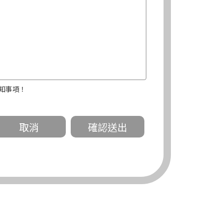
知事項！
關。
有規定或履行契約所必要外，錠嵂公司不得