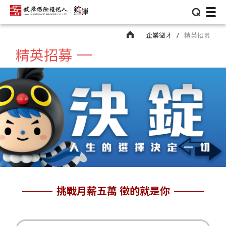
⌕
企業徵才
精英招募
精英招募
挑戰月薪五萬 徵的就是你