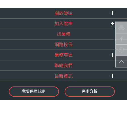
關於錠嵂
加入錠嵂
企業資訊
找業務
重要事跡
內勤招聘
得獎紀錄
網路投保
精英招募
服務宣言
年度增員計畫
業務專區
合作夥伴
聯絡我們
E 線資源網
最新資訊
最新消息
我要保單規劃
需求分析
錠嵂焦點
保險介紹
微型保險專區
影音頻道
業務資源分享
金融友善服務
快速了解錠嵂
保單權益保障專案
隱私權聲明