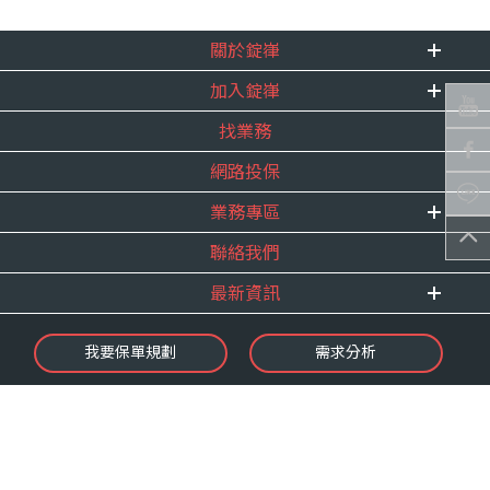
關於錠嵂
加入錠嵂
企業資訊
找業務
重要事跡
內勤招聘
得獎紀錄
網路投保
精英招募
服務宣言
年度增員計畫
業務專區
合作夥伴
聯絡我們
E 線資源網
最新資訊
最新消息
我要保單規劃
需求分析
錠嵂焦點
保險介紹
微型保險專區
影音頻道
業務資源分享
金融友善服務
快速了解錠嵂
保單權益保障專案
隱私權聲明