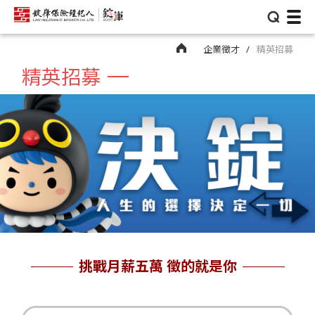
⌕
企業徵才
精英招募
精英招募
挑戰月薪五萬 徵的就是你