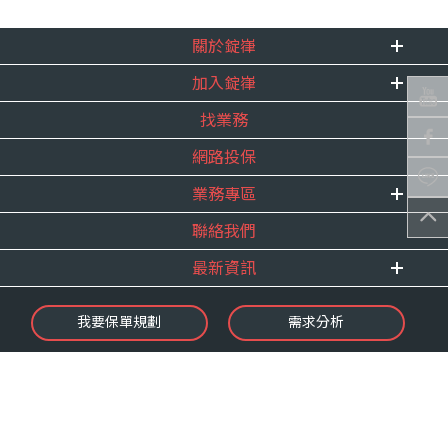
關於錠嵂
加入錠嵂
企業資訊
找業務
重要事跡
內勤招聘
得獎紀錄
網路投保
精英招募
服務宣言
年度增員計畫
業務專區
合作夥伴
聯絡我們
E 線資源網
最新資訊
最新消息
我要保單規劃
需求分析
錠嵂焦點
保險介紹
微型保險專區
影音頻道
業務資源分享
金融友善服務
快速了解錠嵂
保單權益保障專案
隱私權聲明