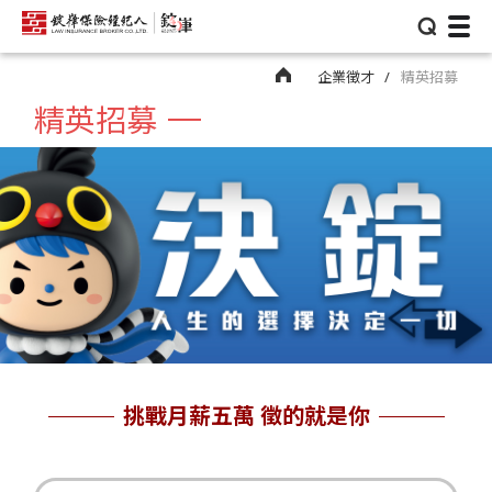
⌕
企業徵才
精英招募
精英招募
挑戰月薪五萬 徵的就是你