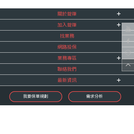
關於錠嵂
加入錠嵂
企業資訊
找業務
重要事跡
內勤招聘
得獎紀錄
網路投保
精英招募
服務宣言
年度增員計畫
業務專區
合作夥伴
聯絡我們
E 線資源網
最新資訊
最新消息
我要保單規劃
需求分析
錠嵂焦點
保險介紹
微型保險專區
影音頻道
業務資源分享
金融友善服務
快速了解錠嵂
保單權益保障專案
隱私權聲明