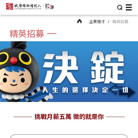
⌕
企業徵才
精英招募
精英招募
挑戰月薪五萬 徵的就是你