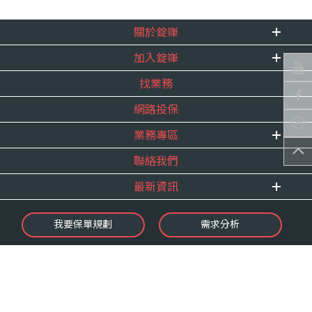
關於錠嵂
加入錠嵂
企業資訊
找業務
重要事跡
內勤招聘
得獎紀錄
網路投保
精英招募
服務宣言
年度增員計畫
業務專區
合作夥伴
聯絡我們
E 線資源網
最新資訊
最新消息
我要保單規劃
需求分析
錠嵂焦點
保險介紹
微型保險專區
影音頻道
業務資源分享
金融友善服務
快速了解錠嵂
保單權益保障專案
隱私權聲明