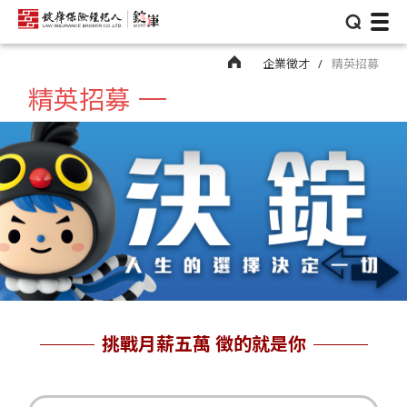
⌕
企業徵才
精英招募
精英招募
挑戰月薪五萬 徵的就是你