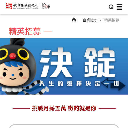
⌕
企業徵才
精英招募
精英招募
挑戰月薪五萬 徵的就是你