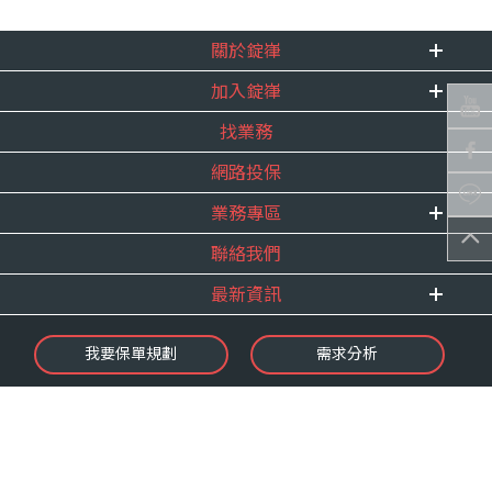
關於錠嵂
加入錠嵂
企業資訊
找業務
重要事跡
內勤招聘
得獎紀錄
網路投保
精英招募
服務宣言
年度增員計畫
業務專區
合作夥伴
聯絡我們
E 線資源網
最新資訊
最新消息
我要保單規劃
需求分析
錠嵂焦點
保險介紹
微型保險專區
影音頻道
業務資源分享
金融友善服務
快速了解錠嵂
保單權益保障專案
隱私權聲明