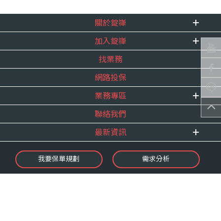
關於錠嵂
加入錠嵂
企業資訊
找業務
重要事跡
內勤招聘
得獎紀錄
網路投保
精英招募
服務宣言
年度增員計畫
業務專區
合作夥伴
聯絡我們
E 線資源網
最新資訊
最新消息
我要保單規劃
需求分析
錠嵂焦點
保險介紹
微型保險專區
影音頻道
業務資源分享
金融友善服務
快速了解錠嵂
保單權益保障專案
隱私權聲明