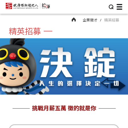
⌕
企業徵才
精英招募
精英招募
挑戰月薪五萬 徵的就是你