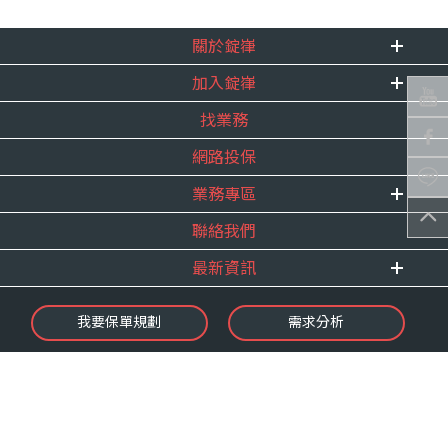
關於錠嵂
加入錠嵂
企業資訊
找業務
重要事跡
內勤招聘
得獎紀錄
網路投保
精英招募
服務宣言
年度增員計畫
業務專區
合作夥伴
聯絡我們
E 線資源網
最新資訊
最新消息
我要保單規劃
需求分析
錠嵂焦點
保險介紹
微型保險專區
影音頻道
業務資源分享
金融友善服務
快速了解錠嵂
保單權益保障專案
隱私權聲明