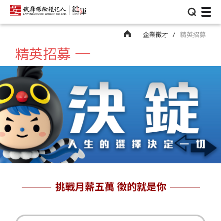
⌕
企業徵才
精英招募
精英招募
挑戰月薪五萬 徵的就是你