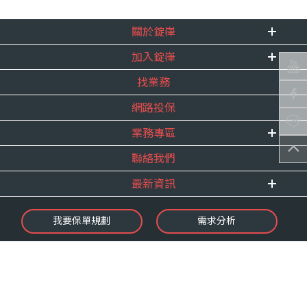
關於錠嵂
加入錠嵂
企業資訊
找業務
重要事跡
內勤招聘
得獎紀錄
網路投保
精英招募
服務宣言
年度增員計畫
業務專區
合作夥伴
聯絡我們
E 線資源網
最新資訊
最新消息
我要保單規劃
需求分析
錠嵂焦點
保險介紹
微型保險專區
影音頻道
業務資源分享
金融友善服務
快速了解錠嵂
保單權益保障專案
隱私權聲明