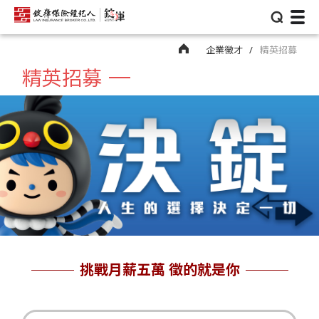
⌕
企業徵才
精英招募
精英招募
挑戰月薪五萬 徵的就是你