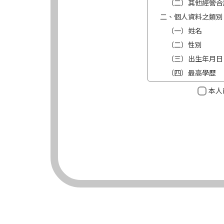
（二）其他經營合
二、個人資料之類別
（一）姓名
（二）性別
（三）出生年月日
（四）最高學歷
（五）目前職業及
本人
（六）連絡方式（電
三、個人資料利用之
（一）期間：蒐集
（二）地區：中華
（三）對象：錠嵂
（四）方式：自動
四、當事人依個資法
（一）當事人得行
台端就錠嵂