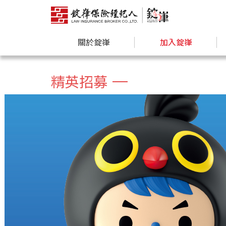
關於錠嵂
加入錠嵂
精英招募