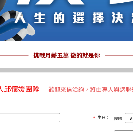
挑戰月薪五萬 徵的就是你
入邱懷媛團隊
歡迎來信洽詢，將由專人與您聯
生日：
民國