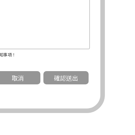
知事項！
關。
有規定或履行契約所必要外，錠嵂公司不得