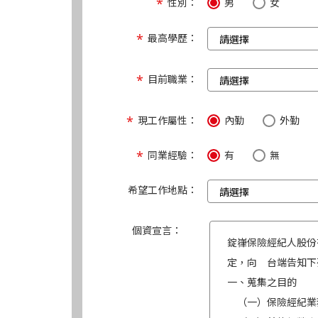
性別：
男
女
最高學歷：
目前職業：
現工作屬性：
內勤
外勤
同業經驗：
有
無
希望工作地點：
個資宣言：
錠嵂保險經紀人股份
定，向 台端告知下
一、蒐集之目的
（一）保險經紀業