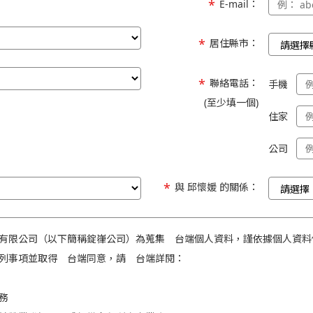
E-mail：
居住縣市：
聯絡電話：
手機
(至少填一個)
住家
公司
與 邱懷媛 的關係：
有限公司（以下簡稱錠嵂公司）為蒐集 台端個人資料，謹依據個人資料
列事項並取得 台端同意，請 台端詳閱：
務