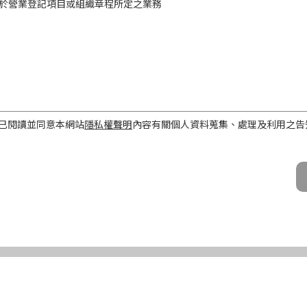
於營業登記項目或組織章程所定之業務
工作屬性
已閱讀並同意本網站
隱私權聲明
內容有關個人資料蒐集、處理及利用之告
話、Email及地址）
期間、地區、對象及方式
之目的存續期間及依法令規定應為保存之期間。
民國境內。
公司及所屬業務員、錠嵂公司合作廠商、依法有調查權機關或金融監理機
化機器或其他非自動化之方式。
第三條規定得行使之權利及方式
使之權利
公司向 台端所蒐集之個人資料，得向錠嵂公司行使下列權利，除法令另