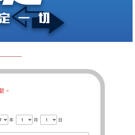
繫。
年
月
日