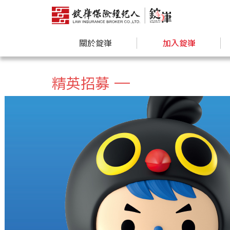
關於錠嵂
加入錠嵂
精英招募