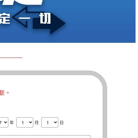
繫。
年
月
日