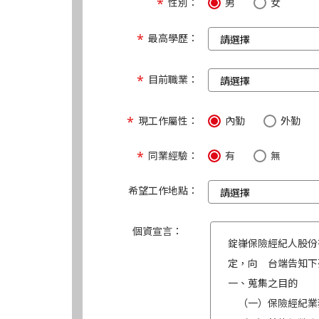
性別：
男
女
最高學歷：
目前職業：
現工作屬性：
內勤
外勤
同業經驗：
有
無
希望工作地點：
個資宣言：
錠嵂保險經紀人股份
定，向 台端告知下
一、蒐集之目的
（一）保險經紀業