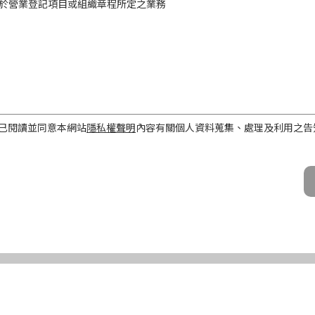
於營業登記項目或組織章程所定之業務
工作屬性
已閱讀並同意本網站
隱私權聲明
內容有關個人資料蒐集、處理及利用之告
話、Email及地址）
期間、地區、對象及方式
之目的存續期間及依法令規定應為保存之期間。
民國境內。
公司及所屬業務員、錠嵂公司合作廠商、依法有調查權機關或金融監理機
化機器或其他非自動化之方式。
第三條規定得行使之權利及方式
使之權利
公司向 台端所蒐集之個人資料，得向錠嵂公司行使下列權利，除法令另