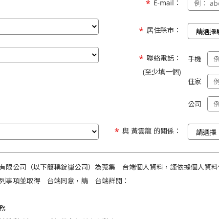
E-mail：
居住縣市：
聯絡電話：
手機
(至少填一個)
住家
公司
與 黃雲龍 的關係：
有限公司（以下簡稱錠嵂公司）為蒐集 台端個人資料，謹依據個人資料
列事項並取得 台端同意，請 台端詳閱：
務