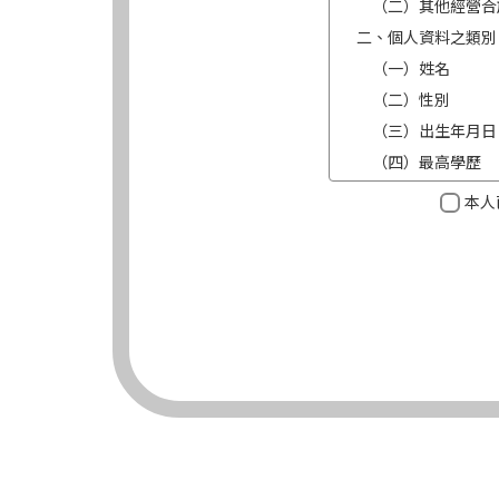
（二）其他經營合
二、個人資料之類別
（一）姓名
（二）性別
（三）出生年月日
（四）最高學歷
（五）目前職業及
本人
（六）連絡方式（電
三、個人資料利用之
（一）期間：蒐集
（二）地區：中華
（三）對象：錠嵂
（四）方式：自動
四、當事人依個資法
（一）當事人得行
台端就錠嵂