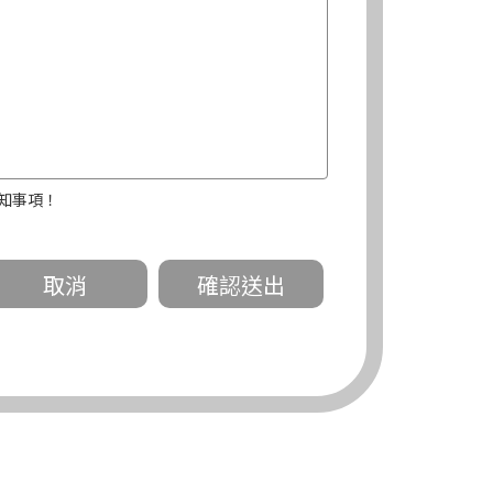
知事項！
關。
有規定或履行契約所必要外，錠嵂公司不得