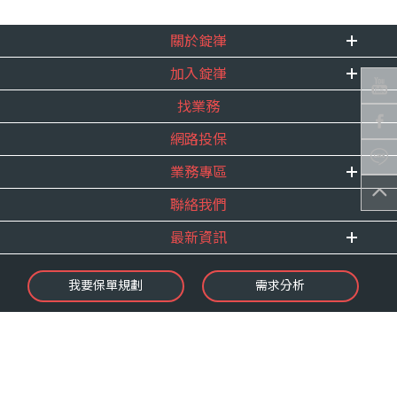
關於錠嵂
加入錠嵂
企業資訊
找業務
重要事跡
內勤招聘
得獎紀錄
網路投保
精英招募
服務宣言
年度增員計畫
業務專區
合作夥伴
聯絡我們
E 線資源網
最新資訊
最新消息
我要保單規劃
需求分析
錠嵂焦點
保險介紹
微型保險專區
影音頻道
業務資源分享
金融友善服務
快速了解錠嵂
保單權益保障專案
隱私權聲明