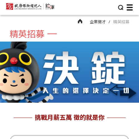
⌕
企業徵才
精英招募
精英招募
挑戰月薪五萬 徵的就是你