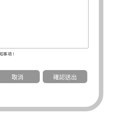
知事項！
關。
有規定或履行契約所必要外，錠嵂公司不得