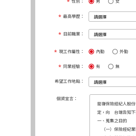
性別：
男
女
最高學歷：
目前職業：
現工作屬性：
內勤
外勤
同業經驗：
有
無
希望工作地點：
個資宣言：
錠嵂保險經紀人股份
定，向 台端告知下
一、蒐集之目的
（一）保險經紀業