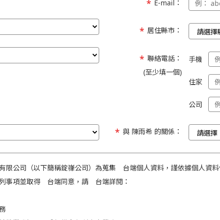
E-mail：
居住縣市：
聯絡電話：
手機
(至少填一個)
住家
公司
與 陳雨希 的關係：
有限公司（以下簡稱錠嵂公司）為蒐集 台端個人資料，謹依據個人資料
列事項並取得 台端同意，請 台端詳閱：
務