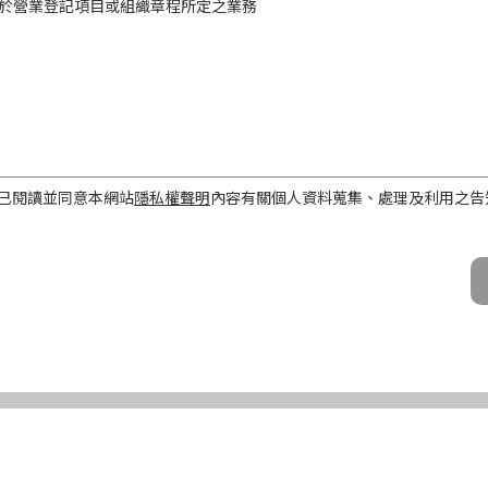
於營業登記項目或組織章程所定之業務
工作屬性
已閱讀並同意本網站
隱私權聲明
內容有關個人資料蒐集、處理及利用之告
話、Email及地址）
期間、地區、對象及方式
之目的存續期間及依法令規定應為保存之期間。
民國境內。
公司及所屬業務員、錠嵂公司合作廠商、依法有調查權機關或金融監理機
化機器或其他非自動化之方式。
第三條規定得行使之權利及方式
使之權利
公司向 台端所蒐集之個人資料，得向錠嵂公司行使下列權利，除法令另