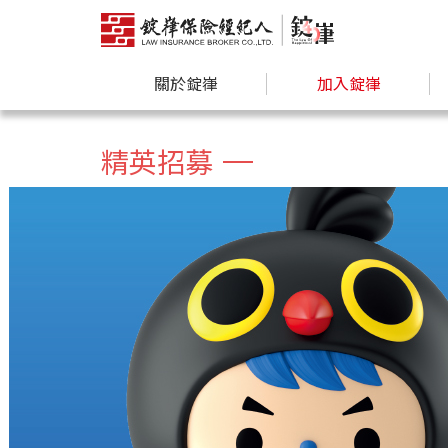
關於錠嵂
加入錠嵂
精英招募