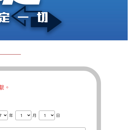
繫。
年
月
日