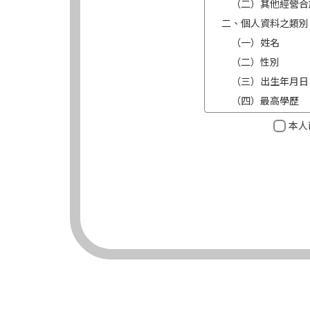
（二）其他經營合
二、個人資料之類別
（一）姓名
（二）性別
（三）出生年月日
（四）最高學歷
（五）目前職業及
本人
（六）連絡方式（電
三、個人資料利用之
（一）期間：蒐集
（二）地區：中華
（三）對象：錠嵂
（四）方式：自動
四、當事人依個資法
（一）當事人得行
台端就錠嵂