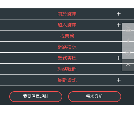
關於錠嵂
加入錠嵂
企業資訊
找業務
重要事跡
內勤招聘
得獎紀錄
網路投保
精英招募
服務宣言
年度增員計畫
業務專區
合作夥伴
聯絡我們
E 線資源網
最新資訊
最新消息
我要保單規劃
需求分析
錠嵂焦點
保險介紹
微型保險專區
影音頻道
業務資源分享
金融友善服務
快速了解錠嵂
保單權益保障專案
隱私權聲明