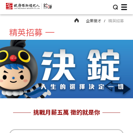
⌕
企業徵才
精英招募
精英招募
挑戰月薪五萬 徵的就是你