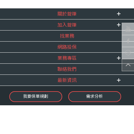
關於錠嵂
加入錠嵂
企業資訊
找業務
重要事跡
內勤招聘
得獎紀錄
網路投保
精英招募
服務宣言
年度增員計畫
業務專區
合作夥伴
聯絡我們
E 線資源網
最新資訊
最新消息
我要保單規劃
需求分析
錠嵂焦點
保險介紹
微型保險專區
影音頻道
業務資源分享
金融友善服務
快速了解錠嵂
保單權益保障專案
隱私權聲明