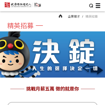
⌕
企業徵才
精英招募
精英招募
挑戰月薪五萬 徵的就是你