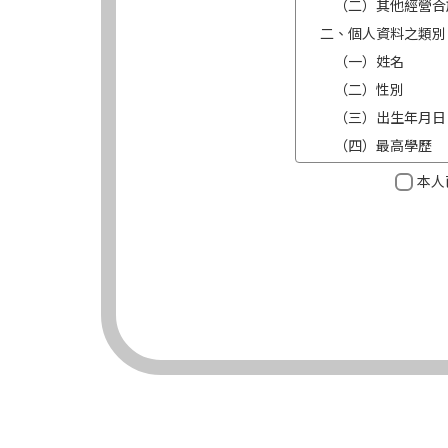
（二）其他經營合
二、個人資料之類別
（一）姓名
（二）性別
（三）出生年月日
（四）最高學歷
（五）目前職業及
本人
（六）連絡方式（電
三、個人資料利用之
（一）期間：蒐集
（二）地區：中華
（三）對象：錠嵂
（四）方式：自動
四、當事人依個資法
（一）當事人得行
台端就錠嵂