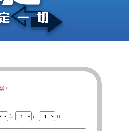
繫。
年
月
日