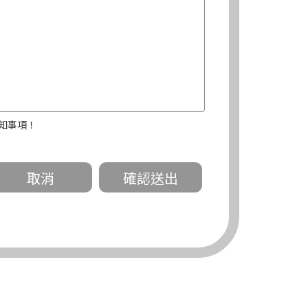
知事項！
關。
有規定或履行契約所必要外，錠嵂公司不得