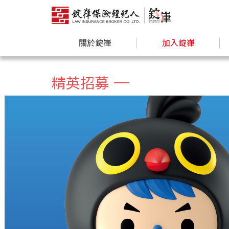
關於錠嵂
加入錠嵂
精英招募