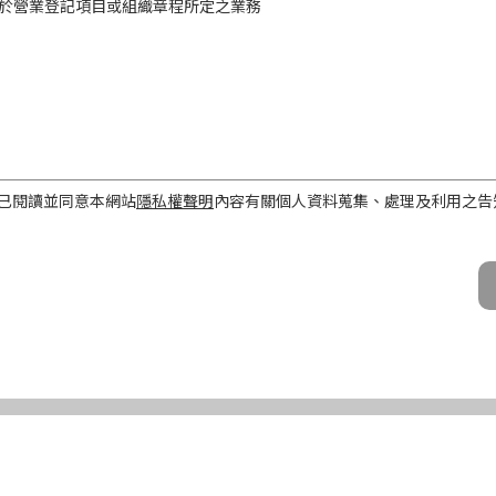
於營業登記項目或組織章程所定之業務
工作屬性
已閱讀並同意本網站
隱私權聲明
內容有關個人資料蒐集、處理及利用之告
話、Email及地址）
期間、地區、對象及方式
之目的存續期間及依法令規定應為保存之期間。
民國境內。
公司及所屬業務員、錠嵂公司合作廠商、依法有調查權機關或金融監理機
化機器或其他非自動化之方式。
第三條規定得行使之權利及方式
使之權利
公司向 台端所蒐集之個人資料，得向錠嵂公司行使下列權利，除法令另