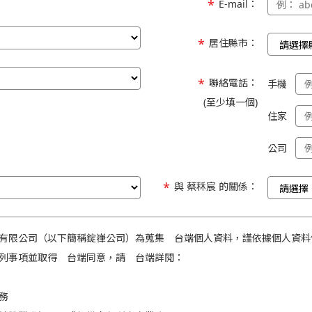
E-mail：
居住縣市：
聯絡電話：
手機
(至少填一個)
住家
公司
與 蔡秝宸 的關係：
有限公司（以下簡稱錠嵂公司）為蒐集 台端個人資料，謹依據個人資料
列事項並取得 台端同意，請 台端詳閱：
務