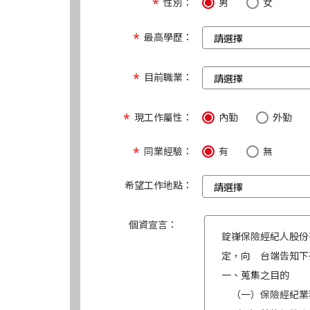
性別：
男
女
最高學歷：
目前職業：
現工作屬性：
內勤
外勤
同業經驗：
有
無
希望工作地點：
個資宣言：
錠嵂保險經紀人股份
定，向 台端告知下
一、蒐集之目的
（一）保險經紀業