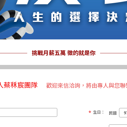
挑戰月薪五萬 徵的就是你
入蔡秝宸團隊
歡迎來信洽詢，將由專人與您聯
生日：
民國