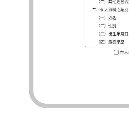
（二）其他經營合
二、個人資料之類別
（一）姓名
（二）性別
（三）出生年月日
（四）最高學歷
（五）目前職業及
本人
（六）連絡方式（電
三、個人資料利用之
（一）期間：蒐集
（二）地區：中華
（三）對象：錠嵂
（四）方式：自動
四、當事人依個資法
（一）當事人得行
台端就錠嵂