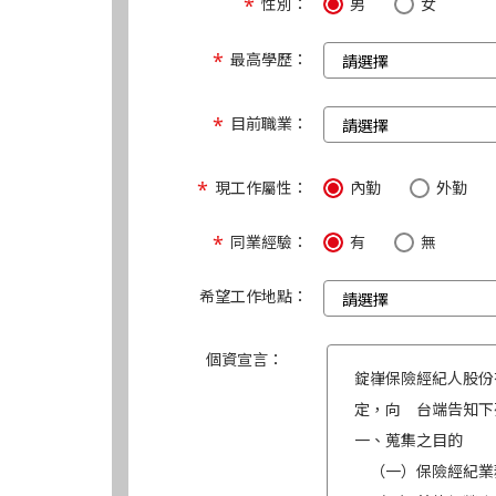
性別：
男
女
最高學歷：
目前職業：
現工作屬性：
內勤
外勤
同業經驗：
有
無
希望工作地點：
個資宣言：
錠嵂保險經紀人股份
定，向 台端告知下
一、蒐集之目的
（一）保險經紀業