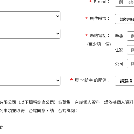
E-mail：
居住縣市：
聯絡電話：
手機
(至少填一個)
住家
公司
與 李新宇 的關係：
有限公司（以下簡稱錠嵂公司）為蒐集 台端個人資料，謹依據個人資料
列事項並取得 台端同意，請 台端詳閱：
務