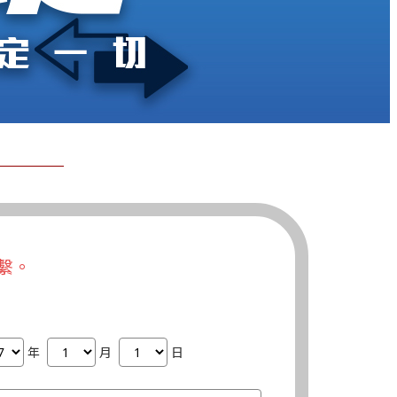
繫。
年
月
日