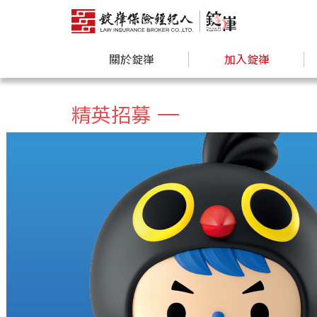
關於錠嵂
加入錠嵂
精英招募