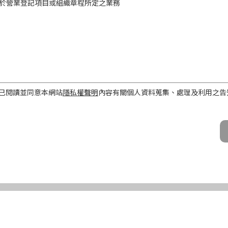
於營業登記項目或組織章程所定之業務
工作屬性
已閱讀並同意本網站
隱私權聲明
內容有關個人資料蒐集、處理及利用之告
話、Email及地址）
期間、地區、對象及方式
之目的存續期間及依法令規定應為保存之期間。
民國境內。
公司及所屬業務員、錠嵂公司合作廠商、依法有調查權機關或金融監理機
化機器或其他非自動化之方式。
第三條規定得行使之權利及方式
使之權利
公司向 台端所蒐集之個人資料，得向錠嵂公司行使下列權利，除法令另