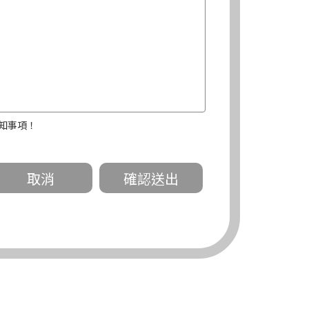
知事項！
關。
有規定或履行契約所必要外，錠嵂公司不得