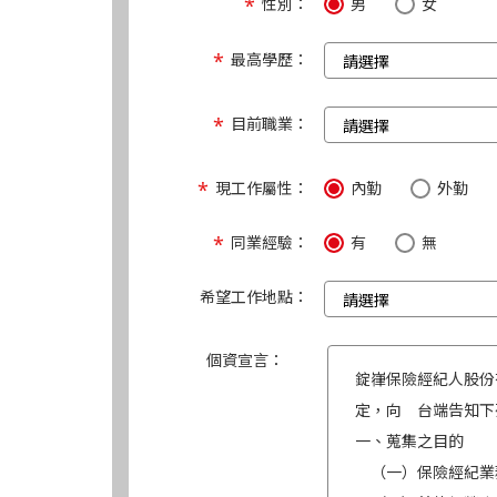
性別：
男
女
最高學歷：
目前職業：
現工作屬性：
內勤
外勤
同業經驗：
有
無
希望工作地點：
個資宣言：
錠嵂保險經紀人股份
定，向 台端告知下
一、蒐集之目的
（一）保險經紀業