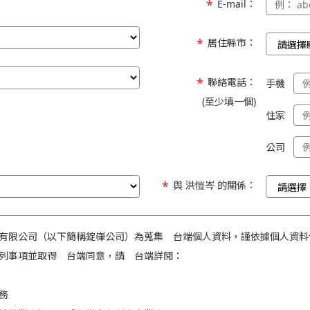
E-mail：
居住縣市：
聯絡電話：
手機
(至少填一個)
住家
公司
與 洪愷岑 的關係：
有限公司（以下簡稱錠嵂公司）為蒐集 台端個人資料，謹依據個人資料
列事項並取得 台端同意，請 台端詳閱：
務