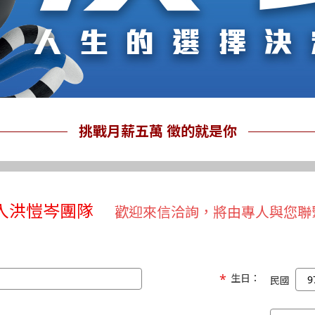
挑戰月薪五萬 徵的就是你
入洪愷岑團隊
歡迎來信洽詢，將由專人與您聯
生日：
民國