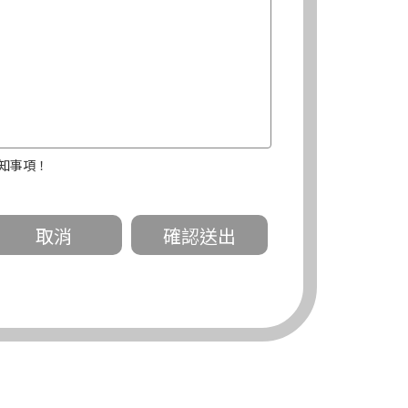
知事項！
關。
有規定或履行契約所必要外，錠嵂公司不得