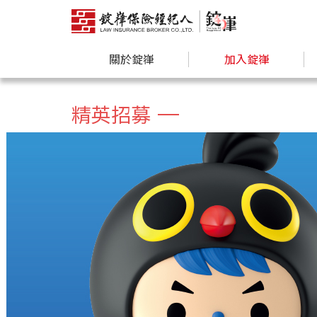
關於錠嵂
加入錠嵂
精英招募