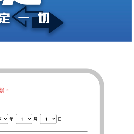
繫。
年
月
日