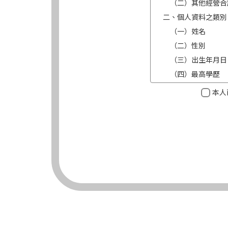
（二）其他經營合
二、個人資料之類別
（一）姓名
（二）性別
（三）出生年月日
（四）最高學歷
（五）目前職業及
本人
（六）連絡方式（電
三、個人資料利用之
（一）期間：蒐集
（二）地區：中華
（三）對象：錠嵂
（四）方式：自動
四、當事人依個資法
（一）當事人得行
台端就錠嵂