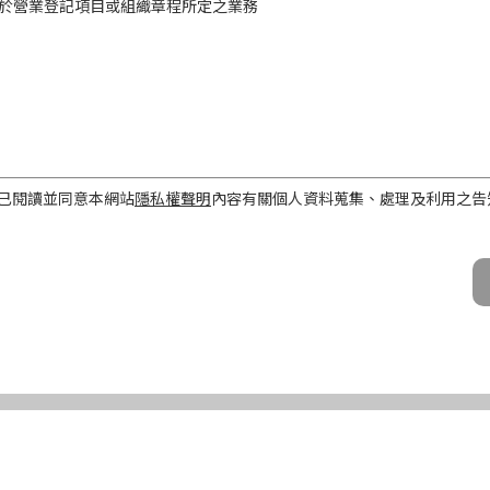
於營業登記項目或組織章程所定之業務
工作屬性
已閱讀並同意本網站
隱私權聲明
內容有關個人資料蒐集、處理及利用之告
話、Email及地址）
期間、地區、對象及方式
之目的存續期間及依法令規定應為保存之期間。
民國境內。
公司及所屬業務員、錠嵂公司合作廠商、依法有調查權機關或金融監理機
化機器或其他非自動化之方式。
第三條規定得行使之權利及方式
使之權利
公司向 台端所蒐集之個人資料，得向錠嵂公司行使下列權利，除法令另