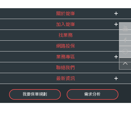
關於錠嵂
加入錠嵂
企業資訊
找業務
重要事跡
內勤招聘
得獎紀錄
網路投保
精英招募
服務宣言
年度增員計畫
業務專區
合作夥伴
聯絡我們
E 線資源網
最新資訊
最新消息
我要保單規劃
需求分析
錠嵂焦點
保險介紹
微型保險專區
影音頻道
業務資源分享
金融友善服務
快速了解錠嵂
保單權益保障專案
隱私權聲明