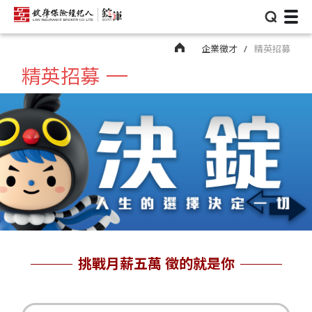
⌕
企業徵才
精英招募
精英招募
挑戰月薪五萬 徵的就是你