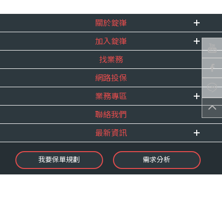
關於錠嵂
加入錠嵂
企業資訊
找業務
重要事跡
內勤招聘
得獎紀錄
網路投保
精英招募
服務宣言
年度增員計畫
業務專區
合作夥伴
聯絡我們
E 線資源網
最新資訊
最新消息
我要保單規劃
需求分析
錠嵂焦點
保險介紹
微型保險專區
影音頻道
業務資源分享
金融友善服務
快速了解錠嵂
保單權益保障專案
隱私權聲明