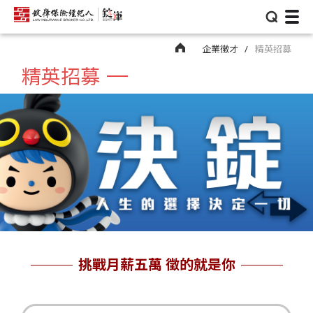
⌕
企業徵才
精英招募
精英招募
挑戰月薪五萬 徵的就是你