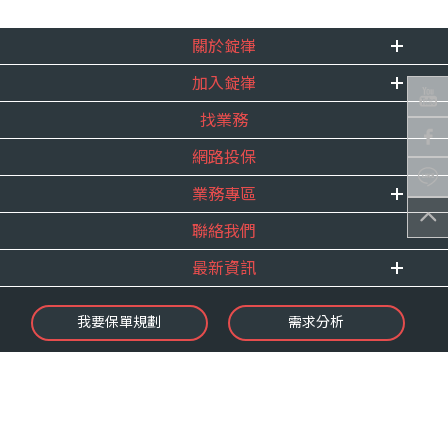
關於錠嵂
加入錠嵂
企業資訊
找業務
重要事跡
內勤招聘
得獎紀錄
網路投保
精英招募
服務宣言
年度增員計畫
業務專區
合作夥伴
聯絡我們
E 線資源網
最新資訊
最新消息
我要保單規劃
需求分析
錠嵂焦點
保險介紹
微型保險專區
影音頻道
業務資源分享
金融友善服務
快速了解錠嵂
保單權益保障專案
隱私權聲明