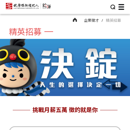
⌕
企業徵才
精英招募
精英招募
挑戰月薪五萬 徵的就是你