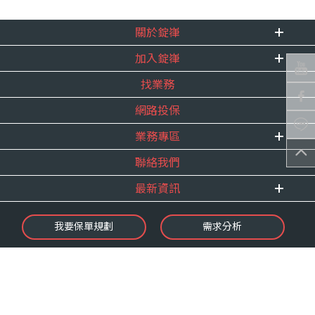
關於錠嵂
加入錠嵂
企業資訊
找業務
重要事跡
內勤招聘
得獎紀錄
網路投保
精英招募
服務宣言
年度增員計畫
業務專區
合作夥伴
聯絡我們
E 線資源網
最新資訊
最新消息
我要保單規劃
需求分析
錠嵂焦點
保險介紹
微型保險專區
影音頻道
業務資源分享
金融友善服務
快速了解錠嵂
保單權益保障專案
隱私權聲明