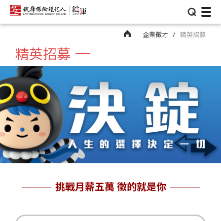
⌕
企業徵才
精英招募
精英招募
挑戰月薪五萬 徵的就是你