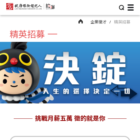
⌕
企業徵才
精英招募
精英招募
挑戰月薪五萬 徵的就是你