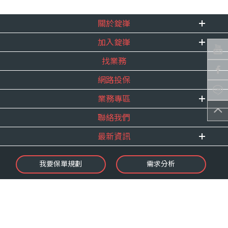
關於錠嵂
加入錠嵂
企業資訊
找業務
重要事跡
內勤招聘
得獎紀錄
網路投保
精英招募
服務宣言
年度增員計畫
業務專區
合作夥伴
聯絡我們
E 線資源網
最新資訊
最新消息
我要保單規劃
需求分析
錠嵂焦點
保險介紹
微型保險專區
影音頻道
業務資源分享
金融友善服務
快速了解錠嵂
保單權益保障專案
隱私權聲明