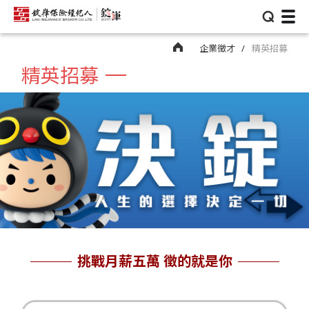
⌕
企業徵才
精英招募
精英招募
挑戰月薪五萬 徵的就是你