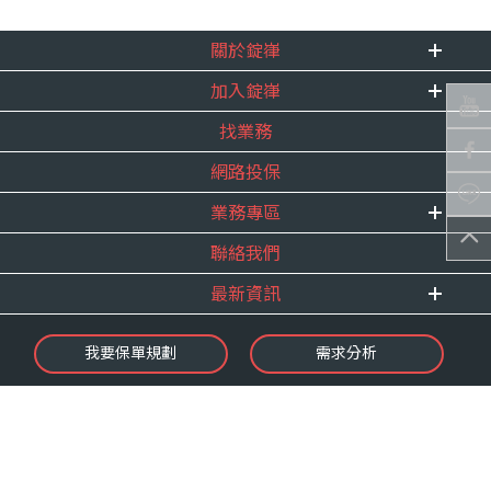
關於錠嵂
加入錠嵂
企業資訊
找業務
重要事跡
內勤招聘
得獎紀錄
網路投保
精英招募
服務宣言
年度增員計畫
業務專區
合作夥伴
聯絡我們
E 線資源網
最新資訊
最新消息
我要保單規劃
需求分析
錠嵂焦點
保險介紹
微型保險專區
影音頻道
業務資源分享
金融友善服務
快速了解錠嵂
保單權益保障專案
隱私權聲明