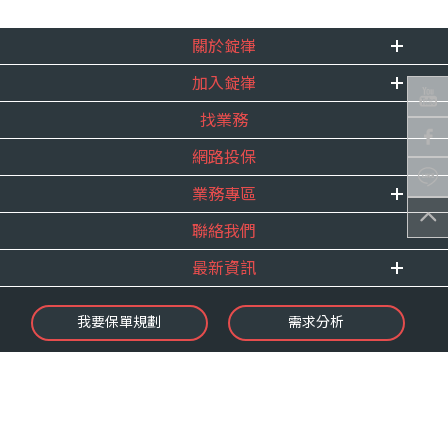
關於錠嵂
加入錠嵂
企業資訊
找業務
重要事跡
內勤招聘
得獎紀錄
網路投保
精英招募
服務宣言
年度增員計畫
業務專區
合作夥伴
聯絡我們
E 線資源網
最新資訊
最新消息
我要保單規劃
需求分析
錠嵂焦點
保險介紹
微型保險專區
影音頻道
業務資源分享
金融友善服務
快速了解錠嵂
保單權益保障專案
隱私權聲明