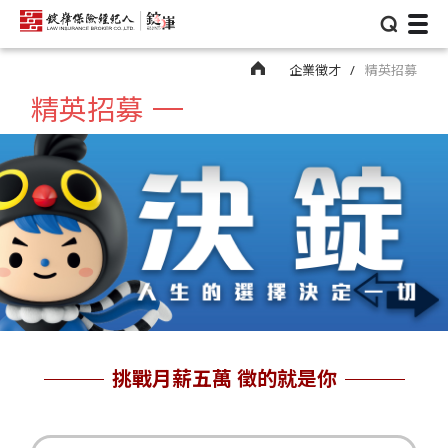
⌕
企業徵才
精英招募
精英招募
挑戰月薪五萬 徵的就是你