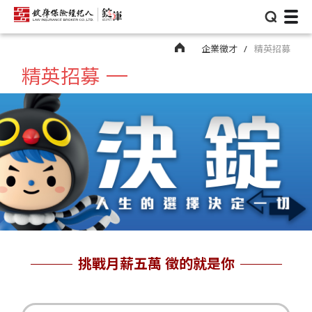
⌕
企業徵才
精英招募
精英招募
挑戰月薪五萬 徵的就是你