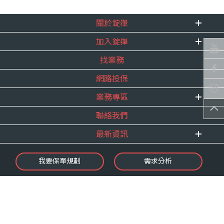
關於錠嵂
加入錠嵂
企業資訊
找業務
重要事跡
內勤招聘
得獎紀錄
網路投保
精英招募
服務宣言
年度增員計畫
業務專區
合作夥伴
聯絡我們
E 線資源網
最新資訊
最新消息
我要保單規劃
需求分析
錠嵂焦點
保險介紹
微型保險專區
影音頻道
業務資源分享
金融友善服務
快速了解錠嵂
保單權益保障專案
隱私權聲明