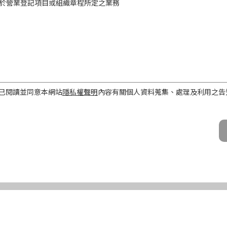
於營業登記項目或組織章程所定之業務
工作屬性
已閱讀並同意本網站
隱私權聲明
內容有關個人資料蒐集、處理及利用之告
話、Email及地址）
期間、地區、對象及方式
之目的存續期間及依法令規定應為保存之期間。
民國境內。
公司及所屬業務員、錠嵂公司合作廠商、依法有調查權機關或金融監理機
化機器或其他非自動化之方式。
第三條規定得行使之權利及方式
使之權利
公司向 台端所蒐集之個人資料，得向錠嵂公司行使下列權利，除法令另