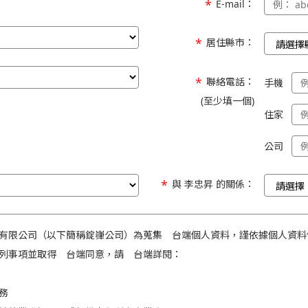
E-mail：
居住縣市：
聯絡電話：
手機
(至少填一個)
住家
公司
與 李忠昇 的關係：
有限公司（以下簡稱錠嵂公司）為蒐集 台端個人資料，謹依據個人資料
列事項並取得 台端同意，請 台端詳閱：
務