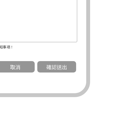
知事項！
關。
有規定或履行契約所必要外，錠嵂公司不得