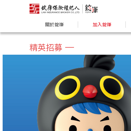
關於錠嵂
加入錠嵂
精英招募