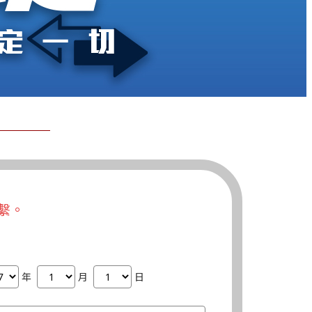
繫。
年
月
日