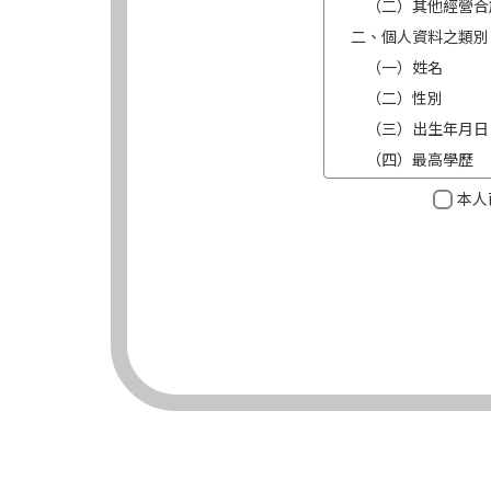
（二）其他經營合
二、個人資料之類別
（一）姓名
（二）性別
（三）出生年月日
（四）最高學歷
（五）目前職業及
本人
（六）連絡方式（電
三、個人資料利用之
（一）期間：蒐集
（二）地區：中華
（三）對象：錠嵂
（四）方式：自動
四、當事人依個資法
（一）當事人得行
台端就錠嵂