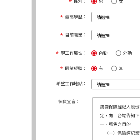
性別：
男
女
最高學歷：
目前職業：
現工作屬性：
內勤
外勤
同業經驗：
有
無
希望工作地點：
個資宣言：
錠嵂保險經紀人股份
定，向 台端告知下
一、蒐集之目的
（一）保險經紀業