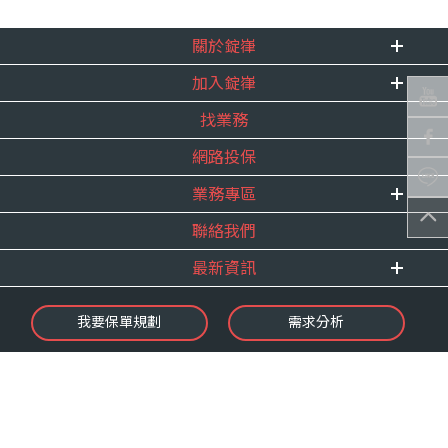
關於錠嵂
加入錠嵂
企業資訊
找業務
重要事跡
內勤招聘
得獎紀錄
網路投保
精英招募
服務宣言
年度增員計畫
業務專區
合作夥伴
聯絡我們
E 線資源網
最新資訊
最新消息
我要保單規劃
需求分析
錠嵂焦點
保險介紹
微型保險專區
影音頻道
業務資源分享
金融友善服務
快速了解錠嵂
保單權益保障專案
隱私權聲明