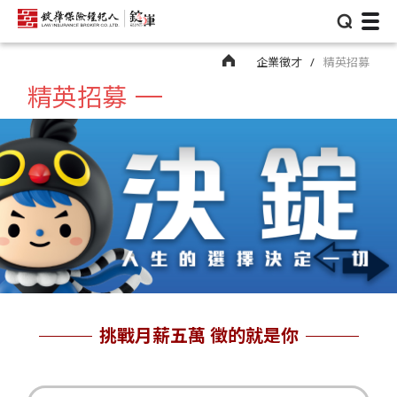
⌕
企業徵才
精英招募
精英招募
挑戰月薪五萬 徵的就是你