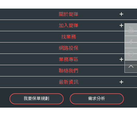
關於錠嵂
加入錠嵂
企業資訊
找業務
重要事跡
內勤招聘
得獎紀錄
網路投保
精英招募
服務宣言
年度增員計畫
業務專區
合作夥伴
聯絡我們
E 線資源網
最新資訊
最新消息
我要保單規劃
需求分析
錠嵂焦點
保險介紹
微型保險專區
影音頻道
業務資源分享
金融友善服務
快速了解錠嵂
保單權益保障專案
隱私權聲明