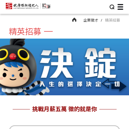
⌕
企業徵才
精英招募
精英招募
挑戰月薪五萬 徵的就是你