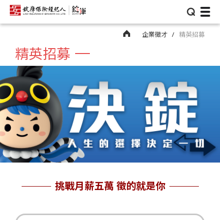
⌕
企業徵才
精英招募
精英招募
挑戰月薪五萬 徵的就是你