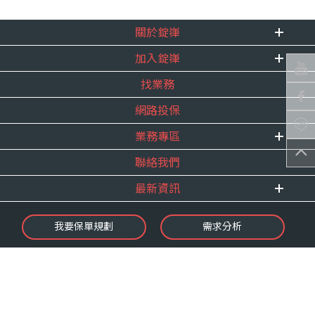
關於錠嵂
加入錠嵂
企業資訊
找業務
重要事跡
內勤招聘
得獎紀錄
網路投保
精英招募
服務宣言
年度增員計畫
業務專區
合作夥伴
聯絡我們
E 線資源網
最新資訊
最新消息
我要保單規劃
需求分析
錠嵂焦點
保險介紹
微型保險專區
影音頻道
業務資源分享
金融友善服務
快速了解錠嵂
保單權益保障專案
隱私權聲明