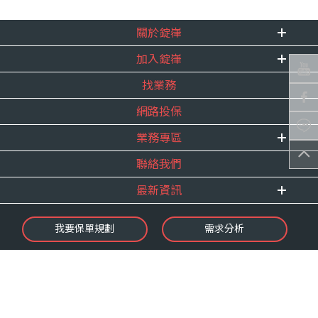
關於錠嵂
加入錠嵂
企業資訊
找業務
重要事跡
內勤招聘
得獎紀錄
網路投保
精英招募
服務宣言
年度增員計畫
業務專區
合作夥伴
聯絡我們
E 線資源網
最新資訊
最新消息
我要保單規劃
需求分析
錠嵂焦點
保險介紹
微型保險專區
影音頻道
業務資源分享
金融友善服務
快速了解錠嵂
保單權益保障專案
隱私權聲明