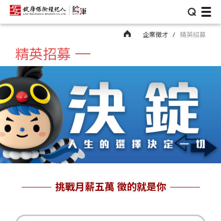
⌕
企業徵才
精英招募
精英招募
挑戰月薪五萬 徵的就是你