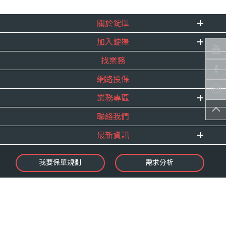
關於錠嵂
加入錠嵂
企業資訊
找業務
重要事跡
內勤招聘
得獎紀錄
網路投保
精英招募
服務宣言
年度增員計畫
業務專區
合作夥伴
聯絡我們
E 線資源網
最新資訊
最新消息
我要保單規劃
需求分析
錠嵂焦點
保險介紹
微型保險專區
影音頻道
業務資源分享
金融友善服務
快速了解錠嵂
保單權益保障專案
隱私權聲明