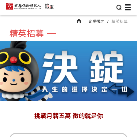
⌕
企業徵才
精英招募
精英招募
挑戰月薪五萬 徵的就是你